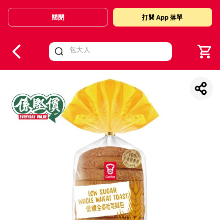
關閉
打開 App 落單
V
alid Until 30 June 2026