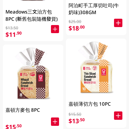
阿泊町手工厚切吐司(牛
Meadows三文治方包
奶味)308GM
8PC (新舊包裝隨機發貨)
$25.00
$18
.00
$13.50
$11
.90
嘉頓薄切方包 10PC
嘉頓方麥包 8PC
$15.50
$13
.50
$15
.50