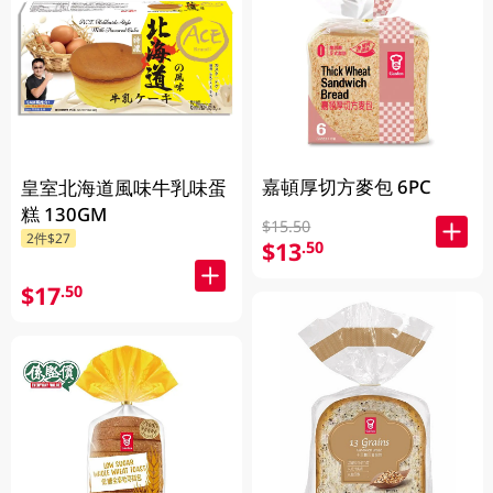
嘉頓厚切方麥包 6PC
皇室北海道風味牛乳味蛋
糕 130GM
$15.50
2件$27
$13
.50
$17
.50