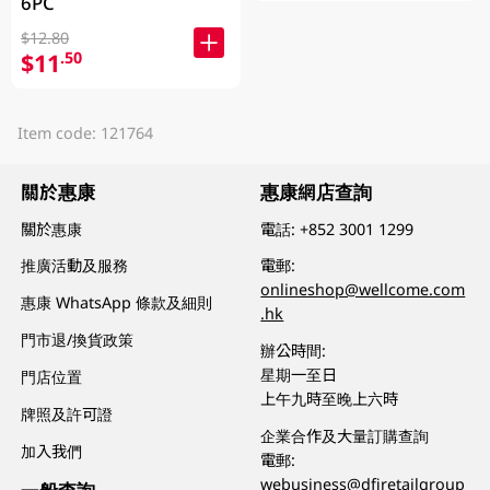
6PC
$12.80
$11
.50
Item code: 121764
關於惠康
惠康網店查詢
關於惠康
電話:
+852 3001 1299
推廣活動及服務
電郵:
onlineshop@wellcome.com
惠康 WhatsApp 條款及細則
.hk
門市退/換貨政策
辦公時間:
星期一至日
門店位置
上午九時至晚上六時
牌照及許可證
企業合作及大量訂購查詢
加入我們
電郵:
webusiness@dfiretailgroup