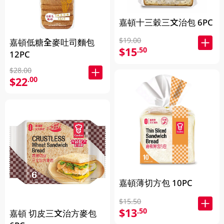
嘉頓十三穀三文治包 6PC
$19.00
嘉頓低糖全麥吐司麵包
$15
.50
12PC
$28.00
$22
.00
嘉頓薄切方包 10PC
$15.50
$13
.50
嘉頓 切皮三文治方麥包