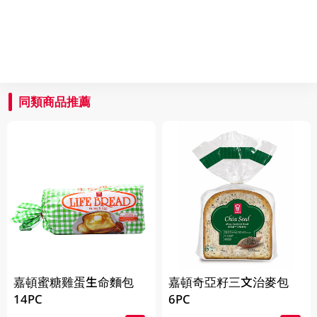
同類商品推薦
嘉頓蜜糖雞蛋生命麵包
嘉頓奇亞籽三文治麥包
14PC
6PC