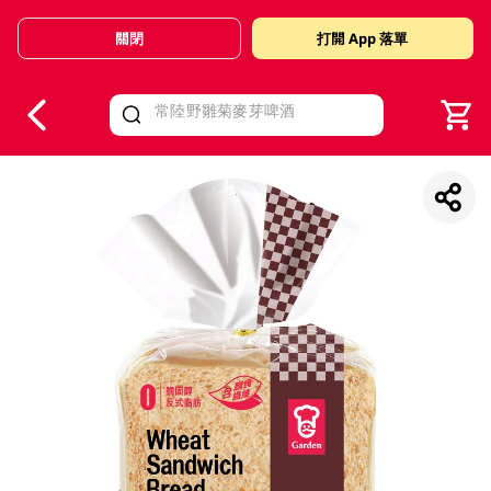
關閉
打開 App 落單
V
alid Until 30 June 2026