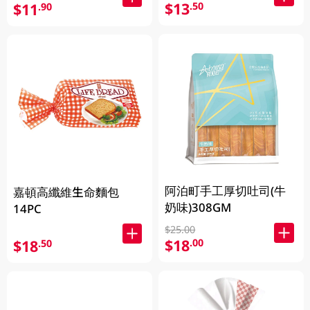
$13
.50
$11
.90
阿泊町手工厚切吐司(牛
嘉頓高纖維生命麵包
奶味)308GM
14PC
$25.00
$18
.00
$18
.50