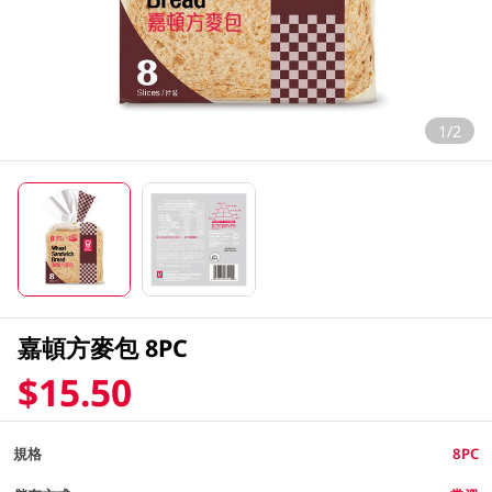
1/2
嘉頓方麥包 8PC
$15.50
規格
8PC