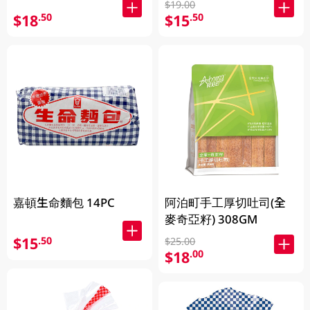
$19.00
$18
$15
.50
.50
嘉頓生命麵包 14PC
阿泊町手工厚切吐司(全
麥奇亞籽) 308GM
$15
.50
$25.00
$18
.00