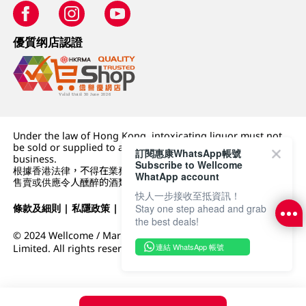
優質纲店認證
Under the law of Hong Kong, intoxicating liquor must not
be sold or supplied to a minor (under 18) in the course of
訂閱惠康WhatsApp帳號
business.
Subscribe to Wellcome
根據香港法律，不得在業務過程中，向未成年人 (18 歲以下人士)
WhatApp account
售賣或供應令人醺醉的酒類。
快人一步接收至抵資訊！
條款及細則
|
私隱政策
|
DFI零售集團
Stay one step ahead and grab
the best deals!
© 2024 Wellcome / Market Place. The Dairy Farm Company
連結 WhatsApp 帳號
Limited. All rights reserved.