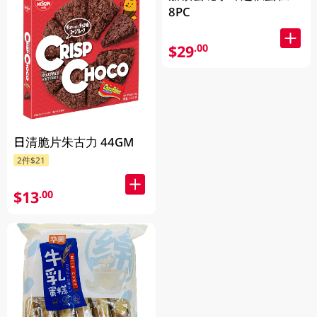
8PC
$29
.00
日清脆片朱古力 44GM
2件$21
$13
.00