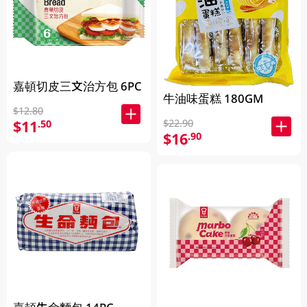
嘉頓切皮三文治方包 6PC
牛油味蛋糕 180GM
$12.80
$11
$22.90
.50
$16
.90