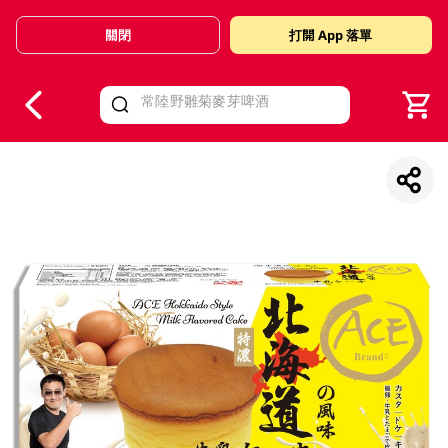
關閉
打開 App 落單
V
alid Until 30 June 2026