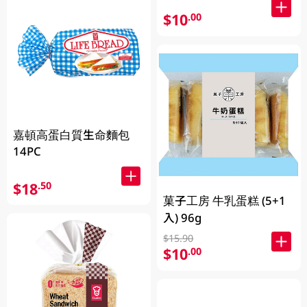
$10
.00
嘉頓高蛋白質生命麵包
14PC
$18
.50
菓子工房 牛乳蛋糕 (5+1
入) 96g
$15.90
$10
.00