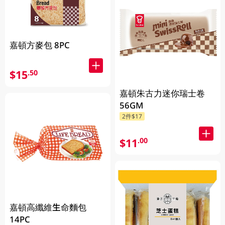
嘉頓方麥包 8PC
$15
.50
嘉頓朱古力迷你瑞士卷
56GM
2件$17
$11
.00
嘉頓高纖維生命麵包
14PC