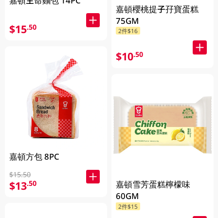
嘉頓生命麵包 14PC
嘉頓櫻桃提子孖寶蛋糕
75GM
$15
.50
2件$16
$10
.50
嘉頓方包 8PC
$15.50
$13
嘉頓雪芳蛋糕檸檬味
.50
60GM
2件$15