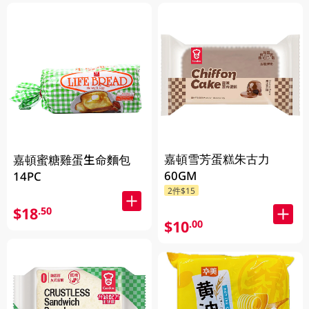
嘉頓雪芳蛋糕朱古力
嘉頓蜜糖雞蛋生命麵包
60GM
14PC
2件$15
$18
.50
$10
.00