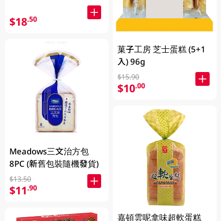
$18
.50
菓子工房 芝士蛋糕 (5+1
入) 96g
$15.90
$10
.00
Meadows三文治方包
8PC (新舊包裝隨機發貨)
$13.50
$11
.90
嘉頓雲呢拿味超軟蛋糕