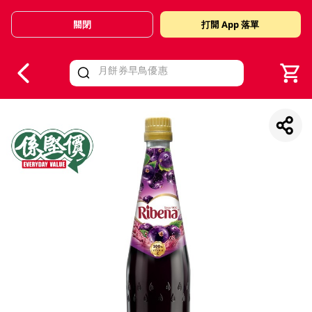
關閉
打開 App 落單
V
alid Until 30 June 2026