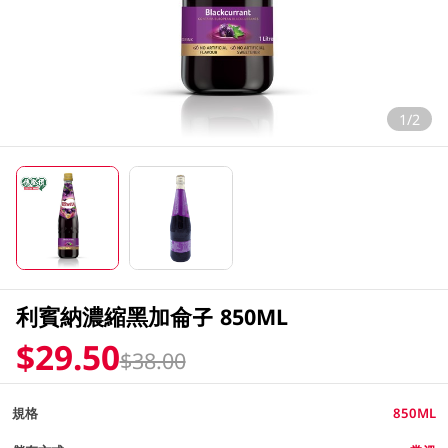
1/2
利賓納濃縮黑加侖子 850ML
$29.50
$38.00
規格
850ML