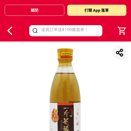
關閉
打開 App 落單
V
alid Until 30 June 2026