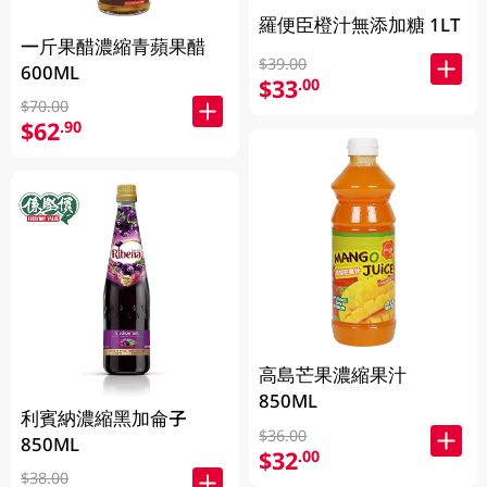
羅便臣橙汁無添加糖 1LT
一斤果醋濃縮青蘋果醋
$39.00
600ML
$33
.00
$70.00
$62
.90
高島芒果濃縮果汁
850ML
利賓納濃縮黑加侖子
$36.00
850ML
$32
.00
$38.00