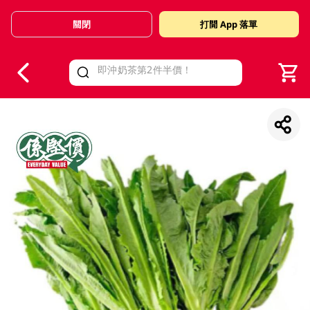
關閉
打開 App 落單
V
alid Until 30 June 2026