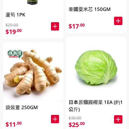
泰國粟米芯 150GM
蘆筍 1PK
$17
.00
$29.00
$19
.00
日本原個圓椰菜 1EA (約1
袋裝薑 250GM
公斤)
$30.00
$11
.90
$25
.00