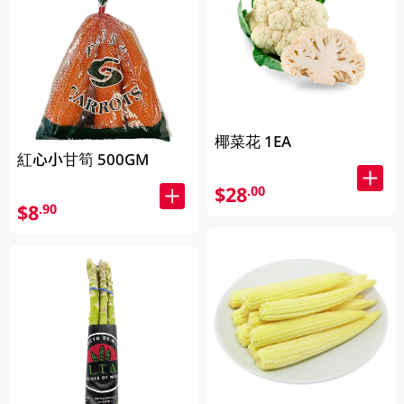
椰菜花 1EA
紅心小甘筍 500GM
$28
.00
$8
.90