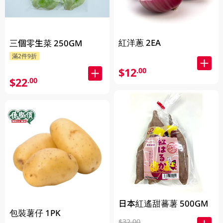
紅洋蔥 2EA
三個零生菜 250GM
滿2件9折
$12
.00
$22
.00
日本紅遙甜蕃薯 500GM
包裝薯仔 1PK
$32.00