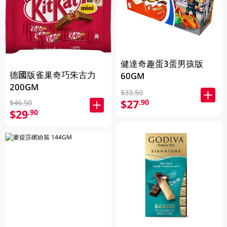
健達奇趣蛋3蛋男孩版
德國版雀巢奇巧朱古力
60GM
200GM
$33.50
$27
.90
$46.50
$29
.90