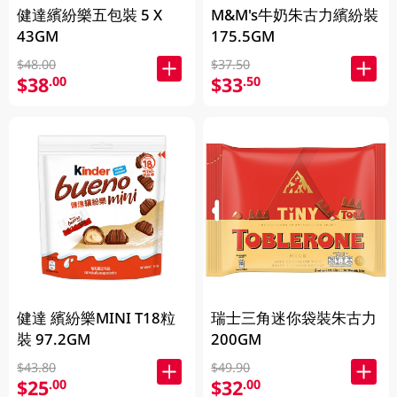
健達繽紛樂五包裝 5 X
M&M's牛奶朱古力繽紛裝
43GM
175.5GM
$48.00
$37.50
$38
$33
.00
.50
健達 繽紛樂MINI T18粒
瑞士三角迷你袋裝朱古力
裝 97.2GM
200GM
$43.80
$49.90
$25
$32
.00
.00