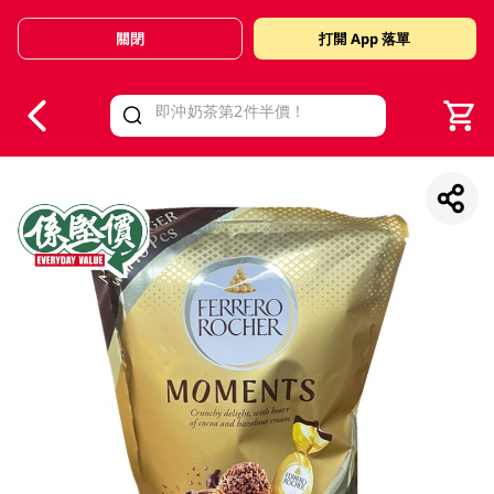
關閉
打開 App 落單
V
alid Until 30 June 2026