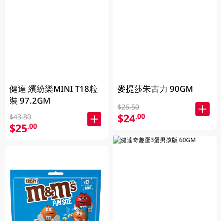
健達 繽紛樂MINI T18粒
麥提莎朱古力 90GM
裝 97.2GM
$26.50
$24
.00
$43.80
$25
.00