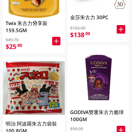
金莎朱古力 30PC
Twix 朱古力分享裝
$156.00
159.5GM
$138
.00
$45.70
$25
.90
GODIVA雙重朱古力脆球
100GM
明治 阿波羅朱古力袋裝
$98.00
100.8GM