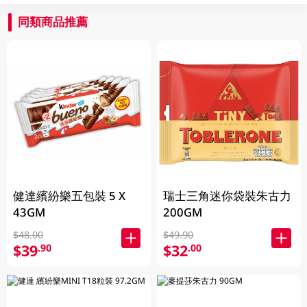
同類商品推薦
健達繽紛樂五包裝 5 X
瑞士三角迷你袋裝朱古力
43GM
200GM
$48.00
$49.90
$39
$32
.90
.00