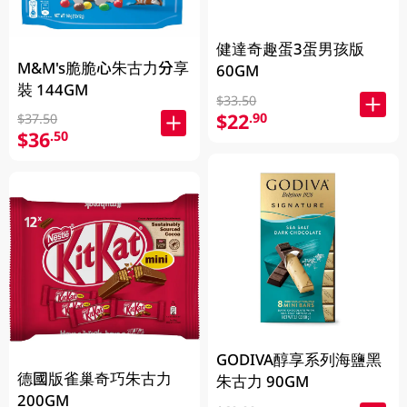
健達奇趣蛋3蛋男孩版
M&M's脆脆心朱古力分享
60GM
裝 144GM
$33.50
$22
.90
$37.50
$36
.50
GODIVA醇享系列海鹽黑
德國版雀巢奇巧朱古力
朱古力 90GM
200GM