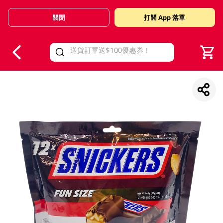
關閉
打開 App 落單
V
alid Until 30 June 2026