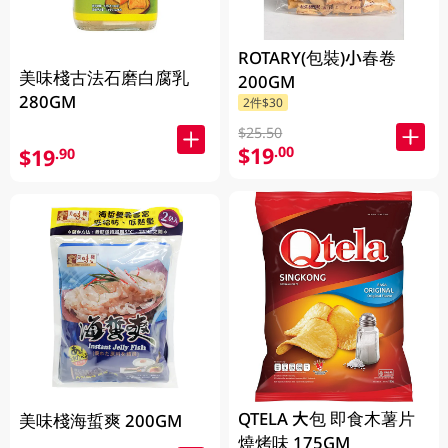
ROTARY(包裝)小春卷
美味棧古法石磨白腐乳
200GM
280GM
2件$30
$25.50
$19
.00
$19
.90
QTELA 大包 即食木薯片
美味棧海蜇爽 200GM
燒烤味 175GM