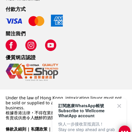
付款方式
關注我們
優質纲店認證
Under the law of Hong Kong, intoxicating liquor must not
be sold or supplied to a minor (under 18) in the course of
訂閱惠康WhatsApp帳號
business.
Subscribe to Wellcome
根據香港法律，不得在業務過程中，向未成年人 (18 歲以下人士)
WhatApp account
售賣或供應令人醺醉的酒類。
快人一步接收至抵資訊！
條款及細則
|
私隱政策
|
DFI零售集團
Stay one step ahead and grab