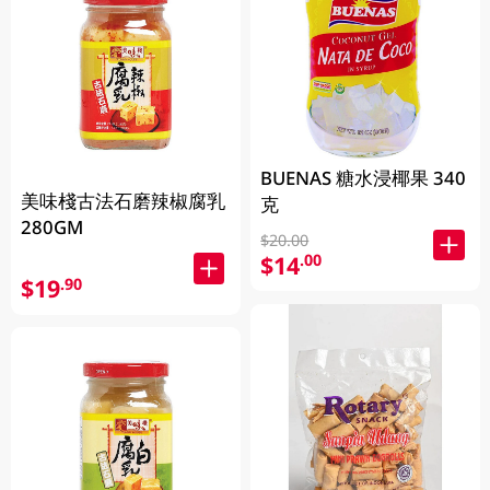
BUENAS 糖水浸椰果 340
美味棧古法石磨辣椒腐乳
克
280GM
$20.00
$14
.00
$19
.90