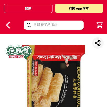
關閉
打開 App 落單
V
alid Until 30 June 2026