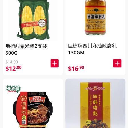
巨樹牌四川麻油辣腐乳
地捫甜粟米棒2支裝
130GM
500G
$14.90
$12
$16
.00
.90