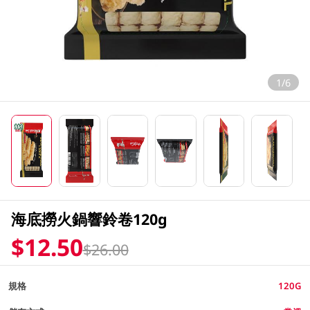
1/6
海底撈火鍋響鈴卷120g
$12.50
$26.00
規格
120G