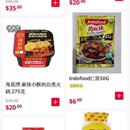
$20
.00
$48.00
$35
.00
Indofood仁當50G
海底撈 麻辣小酥肉自煮火
2件$10
鍋 275克
$6
.00
$30.00
$20
.00