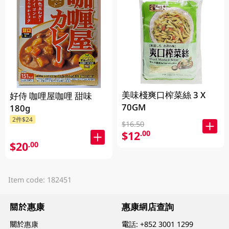
美味棧爽口榨菜絲 3 X
好侍 咖哩屋咖哩 甜味
70GM
180g
2件$24
$16.50
$12
.00
$20
.00
Item code: 182451
關於惠康
惠康網店查詢
關於惠康
電話:
+852 3001 1299