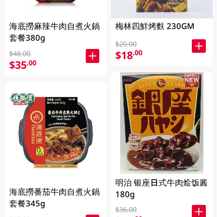
海底撈麻辣牛肉自煮火鍋
梅林四鮮烤麩 230GM
套餐380g
$20.00
$18
.00
$48.00
$35
.00
明治 银座日式牛肉烩饭酱
海底撈番茄牛肉自煮火鍋
180g
套餐345g
$36.00