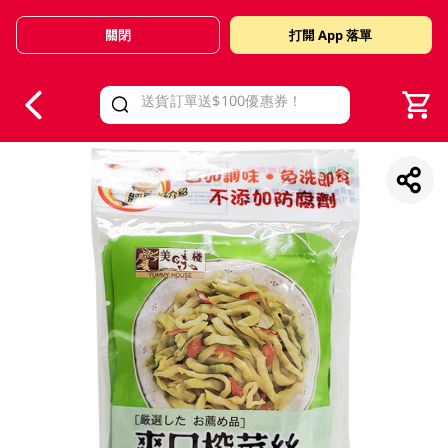
關閉
打開 App 落單
V
alid Until 30 June 2026