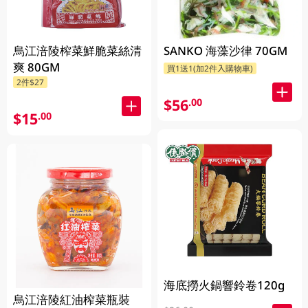
烏江涪陵榨菜鮮脆菜絲清
SANKO 海藻沙律 70GM
爽 80GM
買1送1(加2件入購物車)
2件$27
$56
.00
$15
.00
海底撈火鍋響鈴卷120g
烏江涪陵紅油榨菜瓶裝