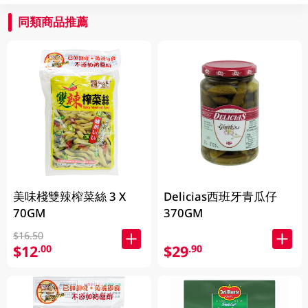
同類商品推薦
美味棧雙辣榨菜絲 3 X
Delicias西班牙青瓜仔
70GM
370GM
$16.50
$12
$29
.00
.90