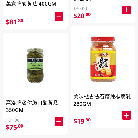
萬意牌酸黃瓜 400GM
$30.00
$20
.00
$81
.80
美味棧古法石磨辣椒腐乳
高洛牌迷你脆口酸黃瓜
280GM
350GM
$19
.90
$81.00
$75
.00