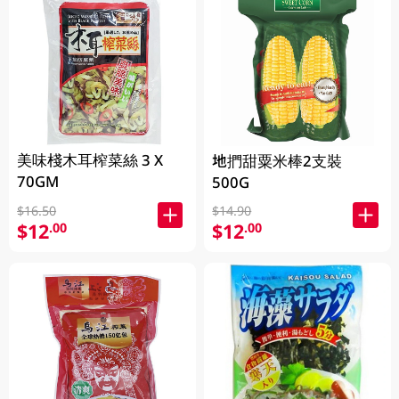
美味棧木耳榨菜絲 3 X
地捫甜粟米棒2支裝
70GM
500G
$16.50
$14.90
$12
$12
.00
.00