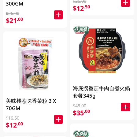
$26.00
300GM
$12
.50
$26.00
$21
.00
海底撈番茄牛肉自煮火鍋
套餐345g
美味棧惹味香菜粒 3 X
$48.00
70GM
$35
.00
$16.50
$12
.00