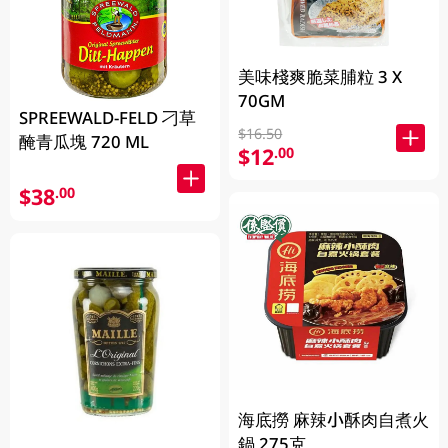
美味棧爽脆菜脯粒 3 X
70GM
SPREEWALD-FELD 刁草
$16.50
醃青瓜塊 720 ML
$12
.00
$38
.00
海底撈 麻辣小酥肉自煮火
鍋 275克