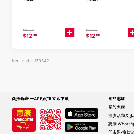
$16.50
$16.50
$12
$12
.00
.00
Item code: 139642
夠抵夠齊 一APP買到 立即下載
關於惠康
關於惠康
推廣活動及服
惠康 Whats
門市退/換貨