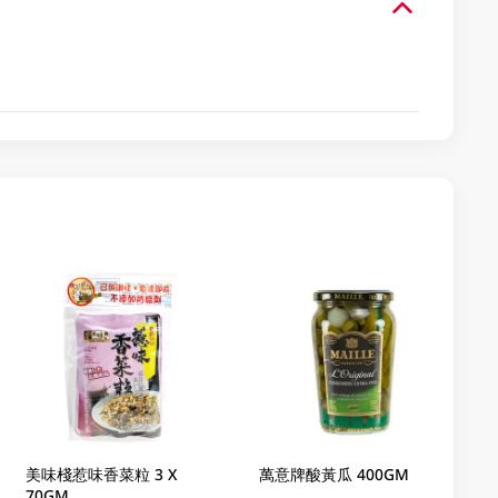
美味棧惹味香菜粒 3 X
萬意牌酸黃瓜 400GM
70GM