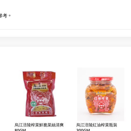
參考。
烏江涪陵榨菜鮮脆菜絲清爽
烏江涪陵紅油榨菜瓶裝
80GM
300GM