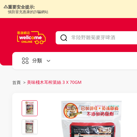
重要安全提示:
慎防冒充惠康的詐騙網站
V
alid Until 30 June 2026
分類
美味棧木耳榨菜絲 3 X 70GM
首頁
>