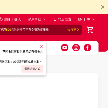
註冊 | 登入
客戶幫助
門店位置
EN | 中
訂單滿
500
元港幣即可享有免費送貨服務
去湊單
，不同地區所提供的產品有機會具
「網購店取」於指定門店免費自取。
選擇送貨方式