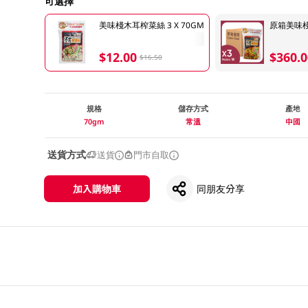
可選擇
美味棧木耳榨菜絲 3 X 70GM
原箱美味棧 
$12.00
$360.0
$16.50
規格
儲存方式
產地
70gm
常溫
中國
送貨方式
送貨
門市自取
加入購物車
同朋友分享