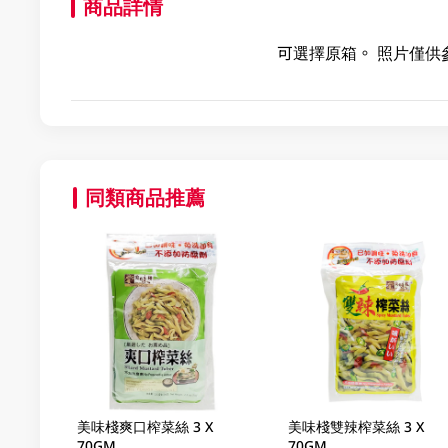
商品詳情
可選擇原箱。 照片僅供
同類商品推薦
美味棧爽口榨菜絲 3 X
美味棧雙辣榨菜絲 3 X
70GM
70GM