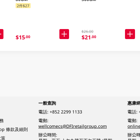
2件$27
$26.00
$15
$21
.00
.00
一般查詢
惠康
電話:
+852 2299 1133
電話:
務
電郵:
電郵:
wellcomecs@DFIretailgroup.com
onlin
App 條款及細則
辦公時間:
辦公時
政策