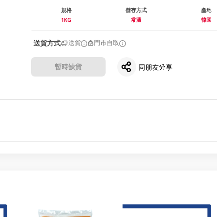
規格
儲存方式
產地
1KG
常溫
韓國
送貨方式
送貨
門市自取
暫時缺貨
同朋友分享