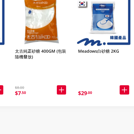
太古純正砂糖 400GM (包裝
Meadows白砂糖 2KG
隨機發放)
$8.00
$7
$29
.50
.00