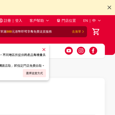
註冊 | 登入
客戶幫助
門店位置
EN | 中
訂單滿
500
元港幣即可享有免費送貨服務
去湊單
，不同地區所提供的產品有機會具
「網購店取」於指定門店免費自取。
選擇送貨方式