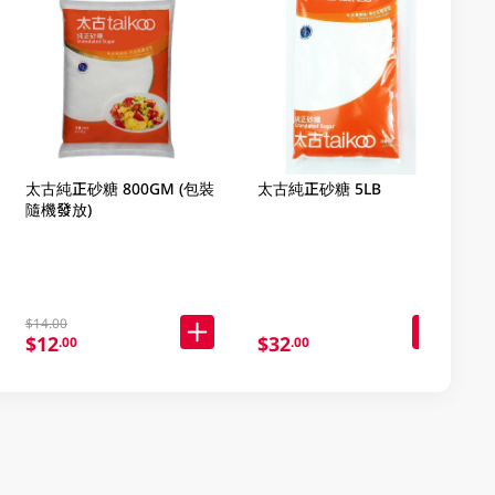
太古純正砂糖 800GM (包裝
太古純正砂糖 5LB
隨機發放)
$14.00
$12
$32
.00
.00