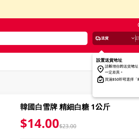
送貨
設置送貨地址
請新增你的送貨地址
一定差異。
買滿$50即可選擇
韓國白雪牌 精細白糖 1公斤
$14.00
$23.00