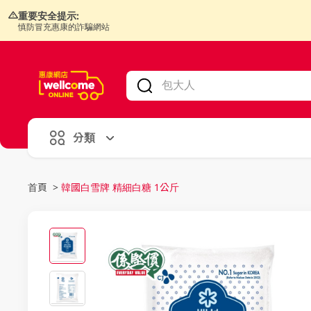
重要安全提示:
慎防冒充惠康的詐騙網站
V
alid Until 30 June 2026
分類
首頁
>
韓國白雪牌 精細白糖 1公斤