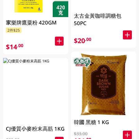
太古金黃咖啡調糖包
家樂牌鷹粟粉 420GM
50PC
2件$25
$20
.00
$14
.00
韓國 黑糖 1 KG
CJ優質小麥粉末高筋 1KG
$33.00