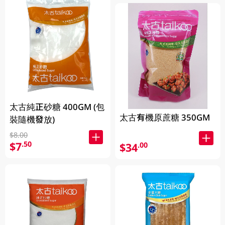
太古純正砂糖 400GM (包
太古有機原蔗糖 350GM
裝隨機發放)
$8.00
$7
.50
$34
.00