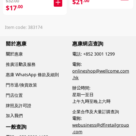
$21
.00
$32.00
$17
.00
Item code: 383174
關於惠康
惠康網店查詢
關於惠康
電話:
+852 3001 1299
推廣活動及服務
電郵:
onlineshop@wellcome.com
惠康 WhatsApp 條款及細則
.hk
門市退/換貨政策
辦公時間:
星期一至日
門店位置
上午九時至晚上六時
牌照及許可證
企業合作及大量訂購查詢
加入我們
電郵:
webusiness@dfiretailgroup
一般查詢
.com