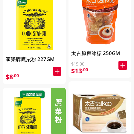
太古原蔗冰糖 250GM
家樂牌鷹粟粉 227GM
$15.00
$13
.00
$8
.00