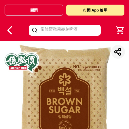
關閉
打開 App 落單
V
alid Until 30 June 2026