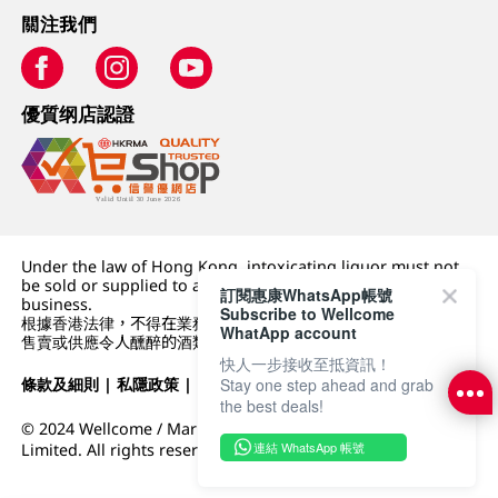
關注我們
優質纲店認證
Under the law of Hong Kong, intoxicating liquor must not
be sold or supplied to a minor (under 18) in the course of
訂閱惠康WhatsApp帳號
business.
Subscribe to Wellcome
根據香港法律，不得在業務過程中，向未成年人 (18 歲以下人士)
WhatApp account
售賣或供應令人醺醉的酒類。
快人一步接收至抵資訊！
Stay one step ahead and grab
條款及細則
|
私隱政策
|
DFI零售集團
the best deals!
© 2024 Wellcome / Market Place. The Dairy Farm Company
連結 WhatsApp 帳號
Limited. All rights reserved.