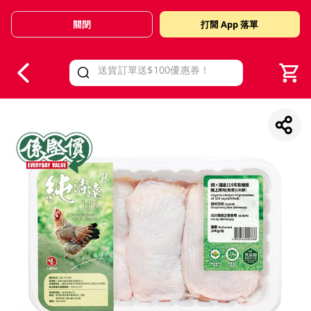
關閉
打開 App 落單
V
alid Until 30 June 2026