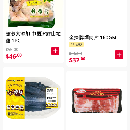
無激素添加 中國冰鮮山地
金妹牌煙肉片 160GM
雞 1PC
2件$52
$55.00
$36.00
$46
.00
$32
.00