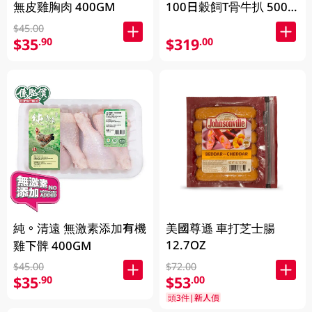
無皮雞胸肉 400GM
100日穀飼T骨牛扒 500
克 (包裝隨機發貨)
$45.00
$35
$319
.90
.00
純。清遠 無激素添加有機
美國尊遜 車打芝士腸
12.7OZ
雞下髀 400GM
$45.00
$72.00
$35
$53
.90
.00
頭3件|新人價