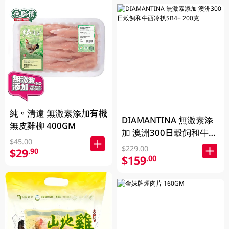
純。清遠 無激素添加有機
DIAMANTINA 無激素添
無皮雞柳 400GM
加 澳洲300日穀飼和牛西
$45.00
冷扒SB4+ 200克
$229.00
$29
.90
$159
.00