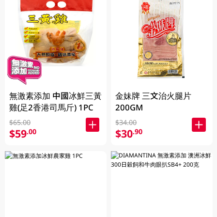
無激素添加 中國冰鮮三黃
金妹牌 三文治火腿片
雞(足2香港司馬斤) 1PC
200GM
$65.00
$34.00
$59
$30
.00
.90