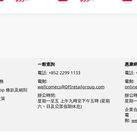
一般查詢
惠康
電話:
+852 2299 1133
電話:
務
電郵:
電郵:
wellcomecs@DFIretailgroup.com
onlin
App 條款及細則
辦公時間:
辦公時
政策
星期一至五 上午九時至下午五時 (星期
星期一
六、日及公眾假期休息)
企業
電
郵:
we