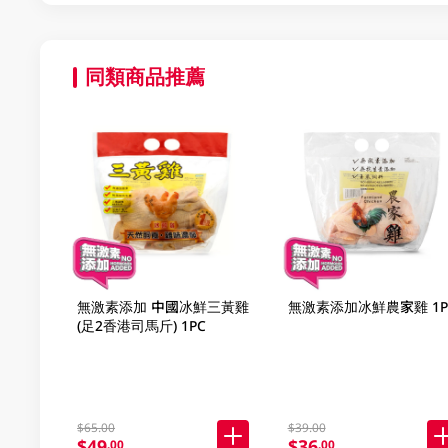
同類商品推薦
無激素添加 中國冰鮮三黃雞
無激素添加冰鮮農家雞 1P
(足2香港司馬斤) 1PC
$65.00
$39.00
$49
$36
.00
.00