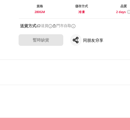
規格
儲存方式
品質
280GM
冷凍
2 days
送貨方式
送貨
門市自取
暫時缺貨
同朋友分享