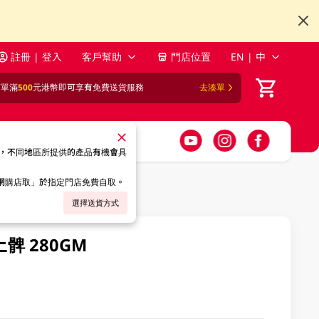
註冊 | 登入
客戶幫助
門店位置
EN | 中
訂單滿
500
元港幣即可享有免費送貨服務
去湊單
，不同地區所提供的產品有機會具
「網購店取」於指定門店免費自取。
選擇送貨方式
髀 280GM