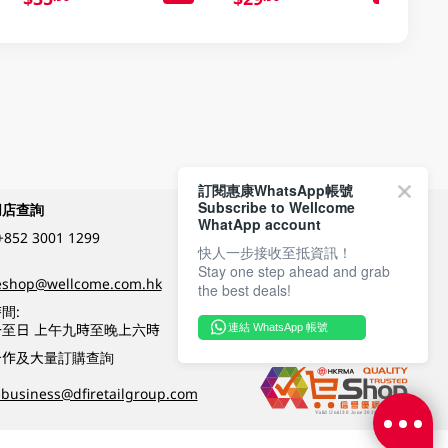
訂閱惠康WhatsApp帳號
Subscribe to Wellcome
網店查詢
付款方式
WhatApp account
+852 3001 1299
快人一步接收至抵資訊！
Stay one step ahead and grab
關注我們
eshop@wellcome.com.hk
the best deals!
間:
至日 上午九時至晚上六時
連結 WhatsApp 帳號
優質纲店認證
合作及大量訂購查詢
business@dfiretailgroup.com