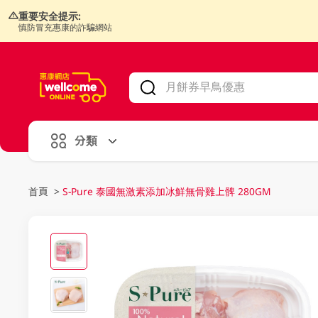
重要安全提示:
慎防冒充惠康的詐騙網站
V
alid Until 30 June 2026
分類
首頁
>
S-Pure 泰國無激素添加冰鮮無骨雞上髀 280GM