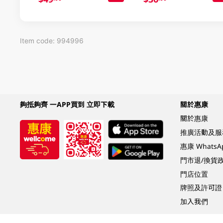
Item code: 994996
夠抵夠齊 一APP買到 立即下載
關於惠康
關於惠康
推廣活動及服
惠康 Whats
門市退/換貨
門店位置
牌照及許可證
加入我們