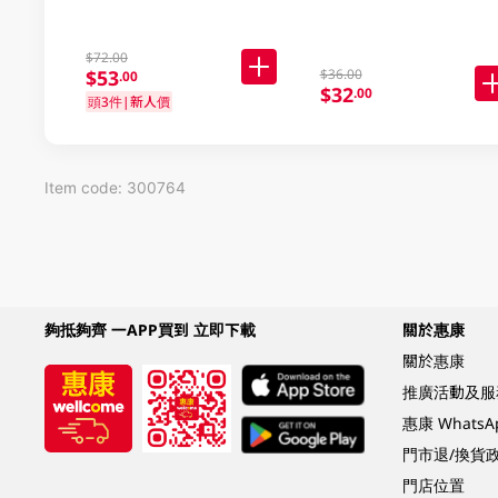
$72.00
$53
$36.00
.00
$32
.00
頭3件|新人價
Item code: 300764
夠抵夠齊 一APP買到 立即下載
關於惠康
關於惠康
推廣活動及服
惠康 Whats
門市退/換貨
門店位置