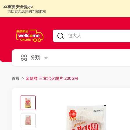
重要安全提示:
慎防冒充惠康的詐騙網站
V
alid Until 30 June 2026
分類
首頁
>
金妹牌 三文治火腿片 200GM