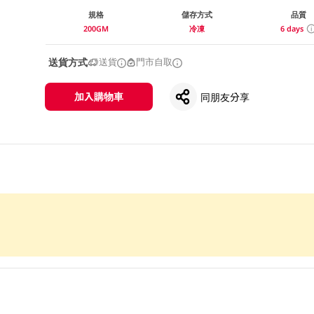
規格
儲存方式
品質
200GM
冷凍
6 days
送貨方式
送貨
門市自取
加入購物車
同朋友分享