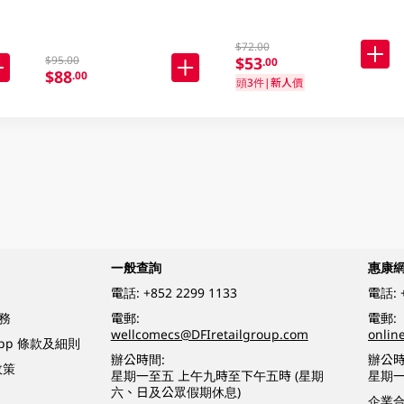
$72.00
$53
$95.00
.00
$88
.00
頭3件|新人價
一般查詢
惠康
電話:
+852 2299 1133
電話:
務
電郵:
電郵:
wellcomecs@DFIretailgroup.com
onlin
App 條款及細則
辦公時間:
辦公時
政策
星期一至五 上午九時至下午五時 (星期
星期一
六、日及公眾假期休息)
企業