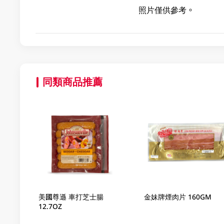
照片僅供參考。
同類商品推薦
美國尊遜 車打芝士腸
金妹牌煙肉片 160GM
12.7OZ