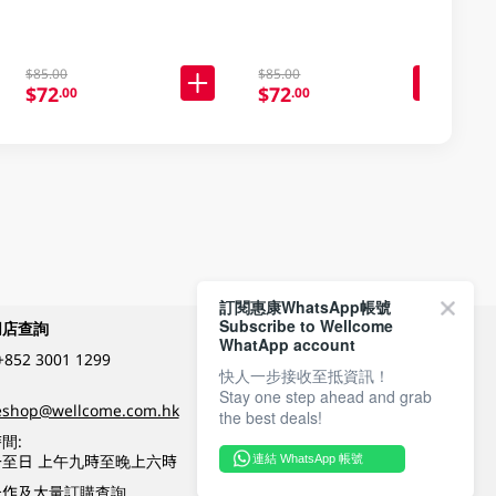
$85.00
$85.00
$72
$72
.00
.00
訂閱惠康WhatsApp帳號
Subscribe to Wellcome
網店查詢
付款方式
WhatApp account
+852 3001 1299
快人一步接收至抵資訊！
Stay one step ahead and grab
關注我們
eshop@wellcome.com.hk
the best deals!
間:
至日 上午九時至晚上六時
連結 WhatsApp 帳號
優質纲店認證
合作及大量訂購查詢