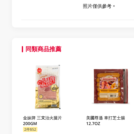
照片僅供參考。
同類商品推薦
金妹牌 三文治火腿片
美國尊遜 車打芝士腸
200GM
12.7OZ
2件$52