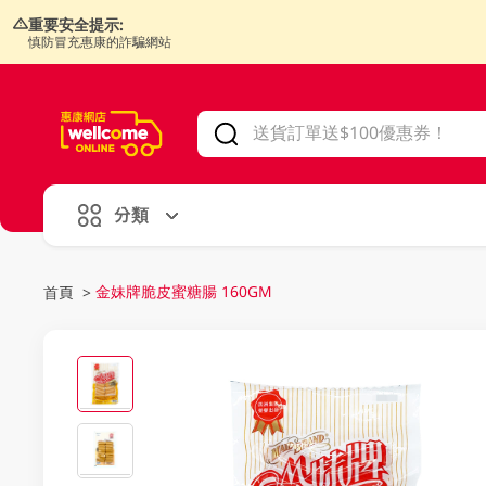
重要安全提示:
慎防冒充惠康的詐騙網站
V
alid Until 30 June 2026
分類
金妹牌脆皮蜜糖腸 160GM
首頁
>