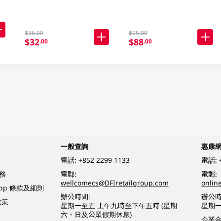
$36.00
$95.00
$32
$88
.00
.00
一般查詢
惠康
電話:
+852 2299 1133
電話:
務
電郵:
電郵:
wellcomecs@DFIretailgroup.com
onlin
App 條款及細則
辦公時間:
辦公時
政策
星期一至五 上午九時至下午五時 (星期
星期一
六、日及公眾假期休息)
企業