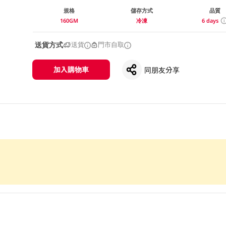
規格
儲存方式
品質
160GM
冷凍
6 days
送貨方式
送貨
門市自取
加入購物車
同朋友分享