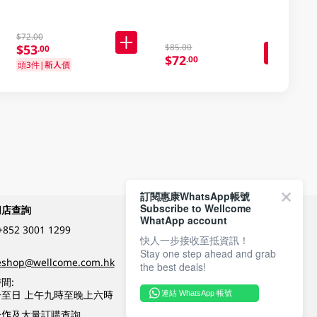
$72.00
$53
$85.00
.00
$72
.00
頭3件|新人價
訂閱惠康WhatsApp帳號
Subscribe to Wellcome
網店查詢
付款方式
WhatApp account
+852 3001 1299
快人一步接收至抵資訊！
Stay one step ahead and grab
關注我們
eshop@wellcome.com.hk
the best deals!
間:
至日 上午九時至晚上六時
連結 WhatsApp 帳號
優質纲店認證
合作及大量訂購查詢