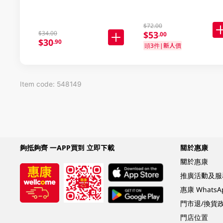
$72.00
$53
$34.00
.00
$30
.90
頭3件|新人價
Item code: 548149
夠抵夠齊 一APP買到 立即下載
關於惠康
關於惠康
推廣活動及服
惠康 Whats
門市退/換貨
門店位置