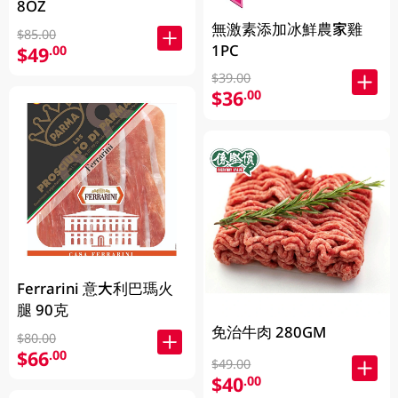
8OZ
無激素添加冰鮮農家雞
$85.00
1PC
$49
.00
$39.00
$36
.00
Ferrarini 意大利巴瑪火
腿 90克
免治牛肉 280GM
$80.00
$66
.00
$49.00
$40
.00