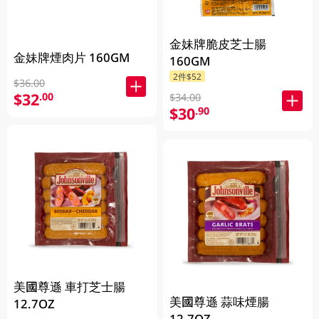
金妹牌脆皮芝士腸
金妹牌煙肉片 160GM
160GM
2件$52
$36.00
$32
.00
$34.00
$30
.90
美國尊遜 車打芝士腸
美國尊遜 蒜味煙腸
12.7OZ
12.7OZ