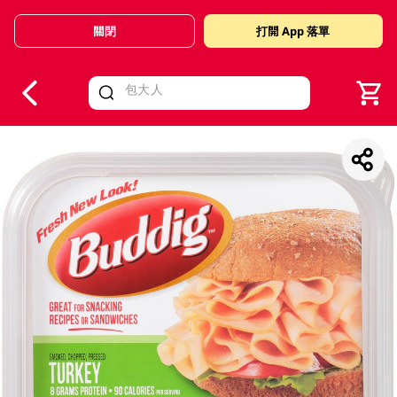
關閉
打開 App 落單
V
alid Until 30 June 2026