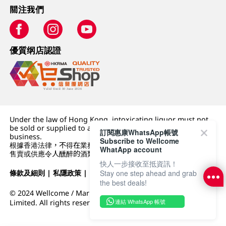
關注我們
優質纲店認證
Under the law of Hong Kong, intoxicating liquor must not
be sold or supplied to a minor (under 18) in the course of
訂閱惠康WhatsApp帳號
business.
Subscribe to Wellcome
根據香港法律，不得在業務過程中，向未成年人 (18 歲以下人士)
WhatApp account
售賣或供應令人醺醉的酒類。
快人一步接收至抵資訊！
Stay one step ahead and grab
條款及細則
|
私隱政策
|
DFI零售集團
the best deals!
© 2024 Wellcome / Market Place. The Dairy Farm Company
連結 WhatsApp 帳號
Limited. All rights reserved.