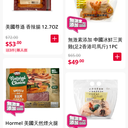
美國尊遜 香辣腸 12.7OZ
$72.00
無激素添加 中國冰鮮三黃
$53
.00
雞(足2香港司馬斤) 1PC
頭3件|新人價
$65.00
$49
.00
Hormel 美國天然煙火腿