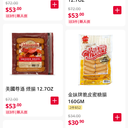
$72.00
$53
.00
$72.00
$53
.00
頭3件|新人價
頭3件|新人價
美國尊遜 煙腸 12.7OZ
金妹牌脆皮蜜糖腸
$72.00
160GM
$53
.00
2件$52
頭3件|新人價
$34.00
$30
.90