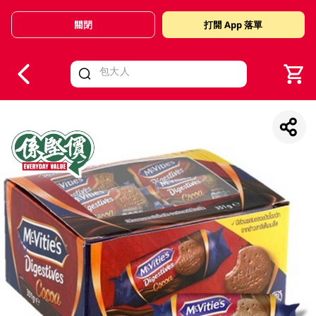
關閉
打開 App 落單
V
alid Until 30 June 2026