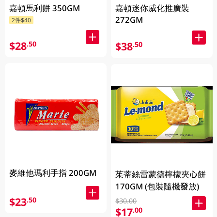
嘉頓馬利餅 350GM
嘉頓迷你威化推廣裝
272GM
2件$40
$28
.50
$38
.50
麥維他瑪利手指 200GM
茱蒂絲雷蒙德檸檬夾心餅
170GM (包裝隨機發放)
$23
.50
$30.00
$17
.00