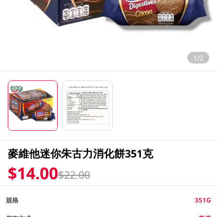
1/2
麥維他迷你朱古力消化餅351克
$14.00
$22.00
規格
351G