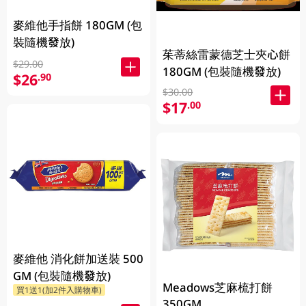
麥維他手指餅 180GM (包
裝隨機發放)
茱蒂絲雷蒙德芝士夾心餅
$29.00
180GM (包裝隨機發放)
$26
.90
$30.00
$17
.00
麥維他 消化餅加送裝 500
GM (包裝隨機發放)
Meadows芝麻梳打餅
買1送1(加2件入購物車)
350GM