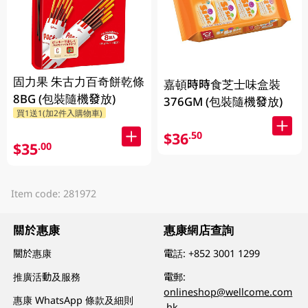
固力果 朱古力百奇餅乾條
嘉頓時時食芝士味盒裝
8BG (包裝隨機發放)
376GM (包裝隨機發放)
買1送1(加2件入購物車)
$36
.50
$35
.00
Item code: 281972
關於惠康
惠康網店查詢
關於惠康
電話:
+852 3001 1299
推廣活動及服務
電郵:
onlineshop@wellcome.com
惠康 WhatsApp 條款及細則
.hk