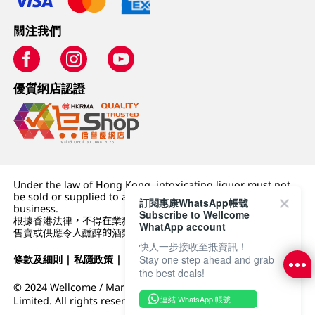
關注我們
優質纲店認證
Under the law of Hong Kong, intoxicating liquor must not
be sold or supplied to a minor (under 18) in the course of
訂閱惠康WhatsApp帳號
business.
Subscribe to Wellcome
根據香港法律，不得在業務過程中，向未成年人 (18 歲以下人士)
WhatApp account
售賣或供應令人醺醉的酒類。
快人一步接收至抵資訊！
條款及細則
|
私隱政策
|
DFI零售集團
Stay one step ahead and grab
the best deals!
© 2024 Wellcome / Market Place. The Dairy Farm Company
連結 WhatsApp 帳號
Limited. All rights reserved.