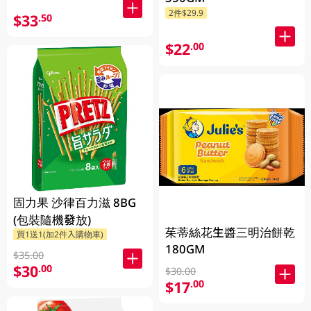
2件$29.9
$33
.50
$22
.00
固力果 沙律百力滋 8BG
(包裝隨機發放)
茱蒂絲花生醬三明治餅乾
買1送1(加2件入購物車)
180GM
$35.00
$30
.00
$30.00
$17
.00