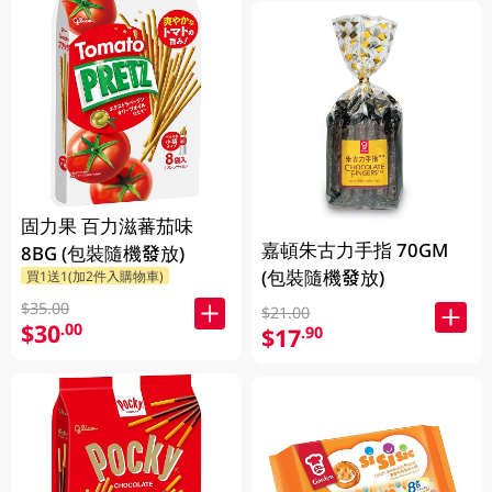
固力果 百力滋蕃茄味
嘉頓朱古力手指 70GM
8BG (包裝隨機發放)
(包裝隨機發放)
買1送1(加2件入購物車)
$35.00
$21.00
$30
.00
$17
.90