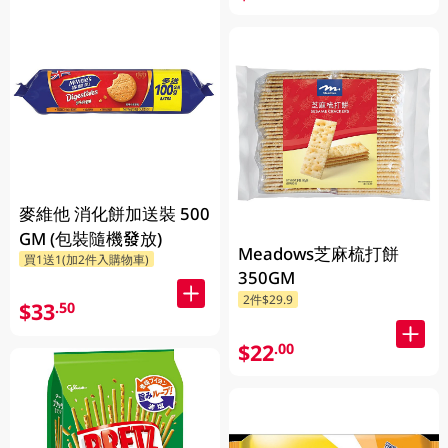
麥維他 消化餅加送裝 500
GM (包裝隨機發放)
Meadows芝麻梳打餅
買1送1(加2件入購物車)
350GM
2件$29.9
$33
.50
$22
.00