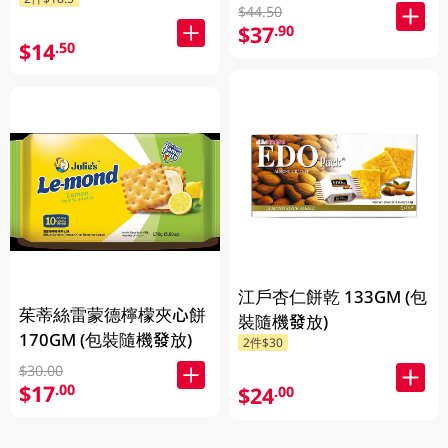
$44.50
$37
.90
$14
.50
江戶杏仁餅乾 133GM (包
茱蒂絲雷蒙德檸檬夾心餅
裝隨機發放)
170GM (包裝隨機發放)
2件$30
$30.00
$17
.00
$24
.00