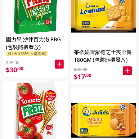
固力果 沙律百力滋 8BG
(包裝隨機發放)
茱蒂絲雷蒙德芝士夾心餅
買1送1(加2件入購物車)
180GM (包裝隨機發放)
$35.00
$30
.00
$30.00
$17
.00