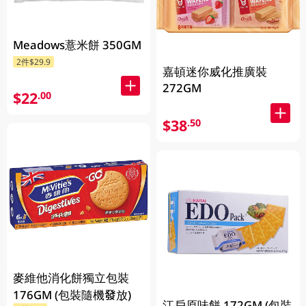
Meadows薏米餅 350GM
2件$29.9
嘉頓迷你威化推廣裝
272GM
$22
.00
$38
.50
麥維他消化餅獨立包裝
176GM (包裝隨機發放)
江戶原味餅 172GM (包裝