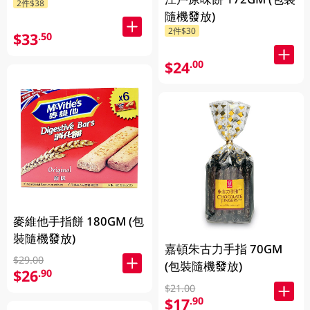
2件$38
隨機發放)
2件$30
$33
.50
$24
.00
麥維他手指餅 180GM (包
裝隨機發放)
嘉頓朱古力手指 70GM
$29.00
(包裝隨機發放)
$26
.90
$21.00
$17
.90