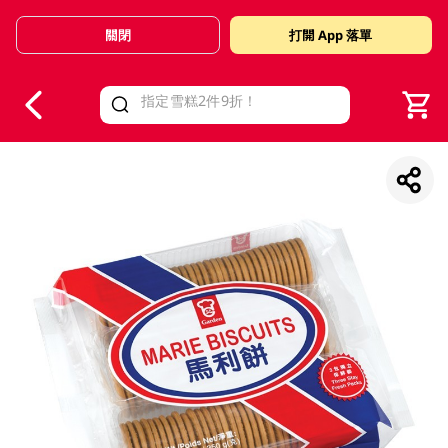
關閉
打開 App 落單
V
alid Until 30 June 2026