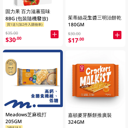
固力果 百力滋蕃茄味
茱蒂絲花生醬三明治餅乾
8BG (包裝隨機發放)
180GM
買1送1(加2件入購物車)
$35.00
$30.00
$30
.00
$17
.00
Meadows芝麻梳打
嘉頓麥芽酥餅推廣裝
205GM
324GM
2件$18.5