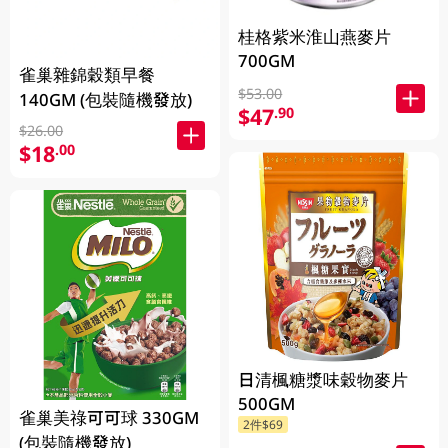
桂格紫米淮山燕麥片
700GM
雀巢雜錦穀類早餐
$53.00
140GM (包裝隨機發放)
$47
.90
$26.00
$18
.00
日清楓糖漿味穀物麥片
500GM
雀巢美祿可可球 330GM
2件$69
(包裝隨機發放)