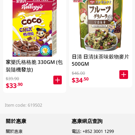
日清 日清抺茶味穀物麥片
家樂氏格格脆 330GM (包
500GM
裝隨機發放)
$46.00
$34
$39.90
.50
$33
.90
Item code: 619502
關於惠康
惠康網店查詢
關於惠康
電話:
+852 3001 1299