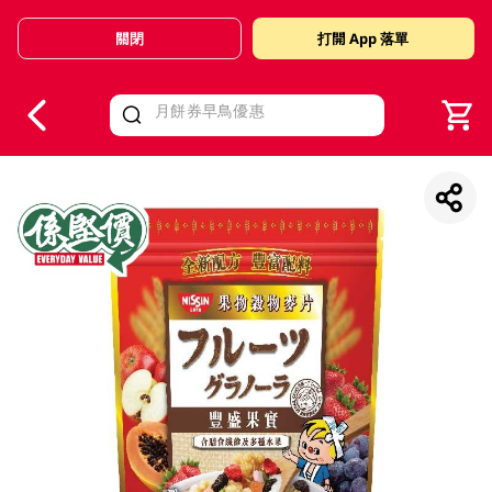
關閉
打開 App 落單
V
alid Until 30 June 2026