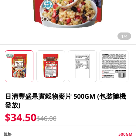
1/4
日清豐盛果實穀物麥片 500GM (包裝隨機
發放)
$34.50
$46.00
規格
500GM