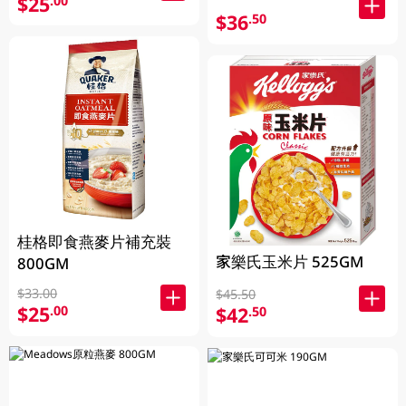
$25
.00
$36
.50
桂格即食燕麥片補充裝
家樂氏玉米片 525GM
800GM
$33.00
$45.50
$25
.00
$42
.50