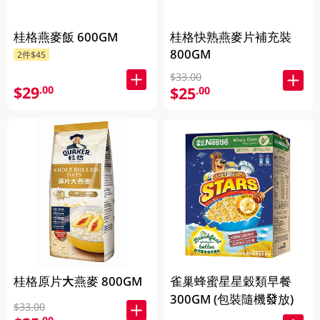
桂格燕麥飯 600GM
桂格快熟燕麥片補充裝
800GM
2件$45
$33.00
$29
.00
$25
.00
桂格原片大燕麥 800GM
雀巢蜂蜜星星穀類早餐
300GM (包裝隨機發放)
$33.00