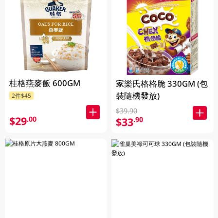
桂格燕麥飯 600GM
家樂氏格格脆 330GM (包
裝隨機發放)
2件$45
$39.90
$29
.00
$33
.90