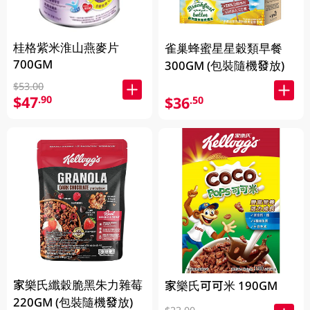
桂格紫米淮山燕麥片
雀巢蜂蜜星星穀類早餐
700GM
300GM (包裝隨機發放)
$53.00
$47
.90
$36
.50
家樂氏纖穀脆黑朱力雜莓
家樂氏可可米 190GM
220GM (包裝隨機發放)