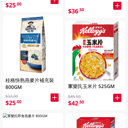
$25
.00
$36
.50
桂格快熟燕麥片補充裝
家樂氏玉米片 525GM
800GM
$33.00
$45.50
$25
.00
$42
.50