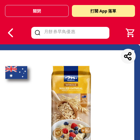
關閉
打開 App 落單
V
alid Until 30 June 2026