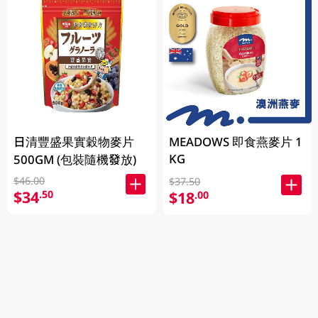
日清豐盛果實穀物麥片
MEADOWS 即食燕麥片 1
KG
500GM (包裝隨機發放)
$46.00
$37.50
$34
.50
$18
.00