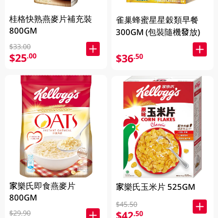
桂格快熟燕麥片補充裝
雀巢蜂蜜星星穀類早餐
800GM
300GM (包裝隨機發放)
$33.00
$25
.00
$36
.50
家樂氏即食燕麥片
家樂氏玉米片 525GM
800GM
$45.50
$29.90
$42
.50