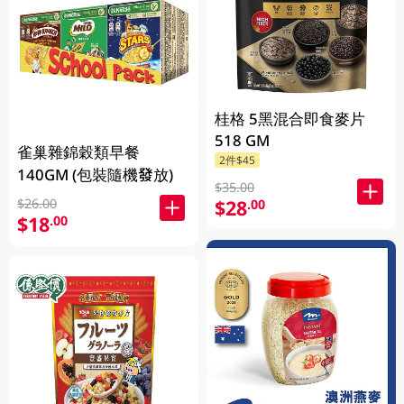
桂格 5黑混合即食麥片
518 GM
雀巢雜錦穀類早餐
2件$45
140GM (包裝隨機發放)
$35.00
$28
$26.00
.00
$18
.00