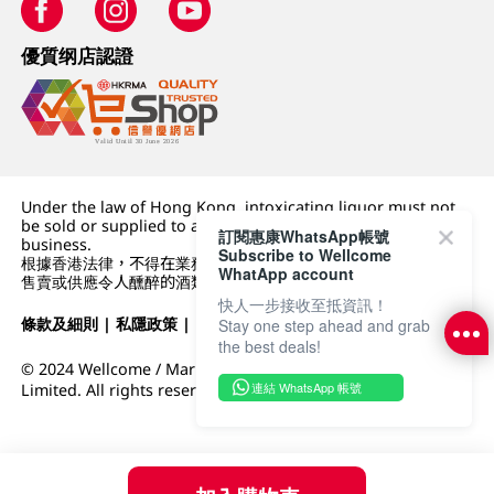
優質纲店認證
Under the law of Hong Kong, intoxicating liquor must not
be sold or supplied to a minor (under 18) in the course of
訂閱惠康WhatsApp帳號
business.
Subscribe to Wellcome
根據香港法律，不得在業務過程中，向未成年人 (18 歲以下人士)
WhatApp account
售賣或供應令人醺醉的酒類。
快人一步接收至抵資訊！
條款及細則
|
私隱政策
|
DFI零售集團
Stay one step ahead and grab
the best deals!
© 2024 Wellcome / Market Place. The Dairy Farm Company
連結 WhatsApp 帳號
Limited. All rights reserved.