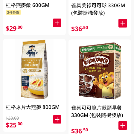
桂格燕麥飯 600GM
雀巢美祿可可球 330GM
(包裝隨機發放)
2件$45
$29
.00
$36
.50
桂格原片大燕麥 800GM
雀巢可可脆片穀類早餐
330GM (包裝隨機發放)
$33.00
$25
.00
$36
.50