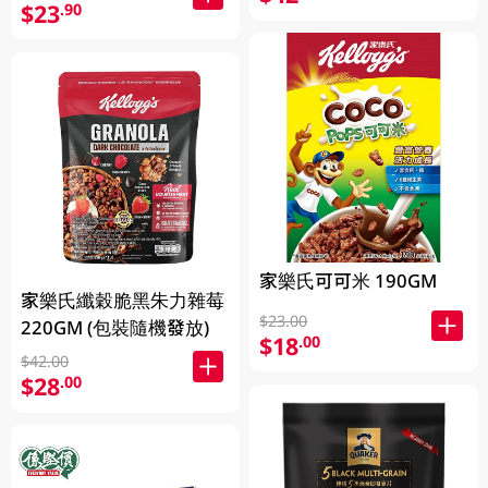
$23
.90
家樂氏可可米 190GM
家樂氏纖穀脆黑朱力雜莓
$23.00
220GM (包裝隨機發放)
$18
.00
$42.00
$28
.00