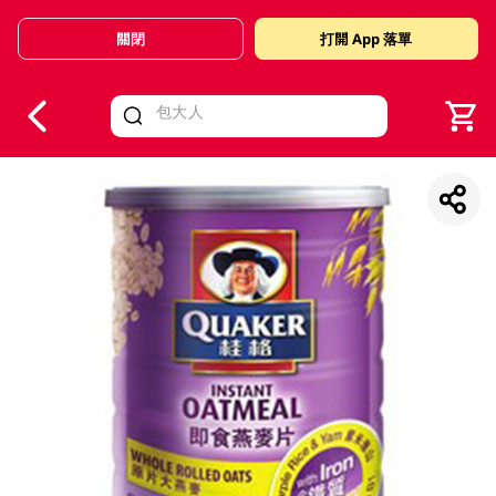
關閉
打開 App 落單
V
alid Until 30 June 2026