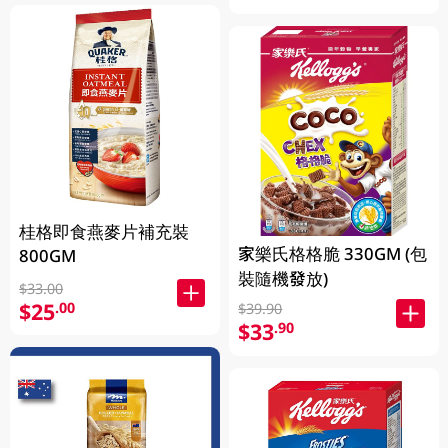
桂格即食燕麥片補充裝
家樂氏格格脆 330GM (包
800GM
裝隨機發放)
$33.00
$25
.00
$39.90
$33
.90