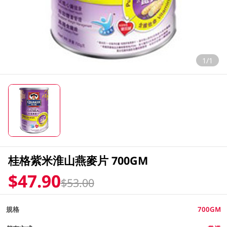
1/1
桂格紫米淮山燕麥片 700GM
$47.90
$53.00
規格
700GM