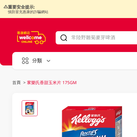
重要安全提示:
慎防冒充惠康的詐騙網站
V
alid Until 30 June 2026
分類
首頁
>
家樂氏香甜玉米片 175GM