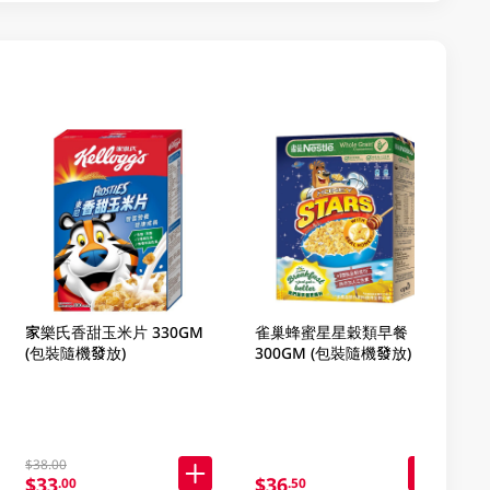
家樂氏香甜玉米片 330GM
雀巢蜂蜜星星穀類早餐
(包裝隨機發放)
300GM (包裝隨機發放)
$38.00
$33
$36
.00
.50