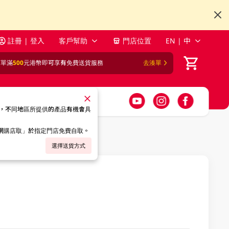
註冊 | 登入
客戶幫助
門店位置
EN | 中
訂單滿
500
元港幣即可享有免費送貨服務
去湊單
，不同地區所提供的產品有機會具
「網購店取」於指定門店免費自取。
選擇送貨方式