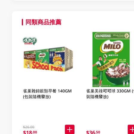
同類商品推薦
雀巢雜錦穀類早餐 140GM
雀巢美祿可可球 330GM (
(包裝隨機發放)
裝隨機發放)
$26.00
$18
$36
.00
.50