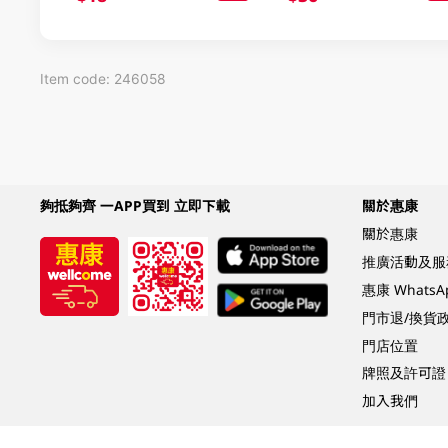
Item code: 246058
夠抵夠齊 一APP買到 立即下載
關於惠康
關於惠康
推廣活動及服
惠康 Whats
門市退/換貨
門店位置
牌照及許可證
加入我們