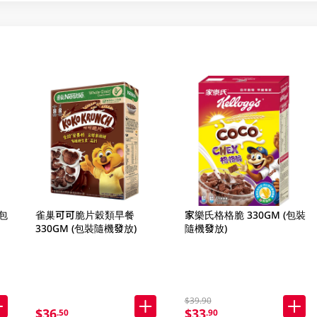
包
雀巢可可脆片穀類早餐
家樂氏格格脆 330GM (包裝
330GM (包裝隨機發放)
隨機發放)
$39.90
$36
$33
.50
.90