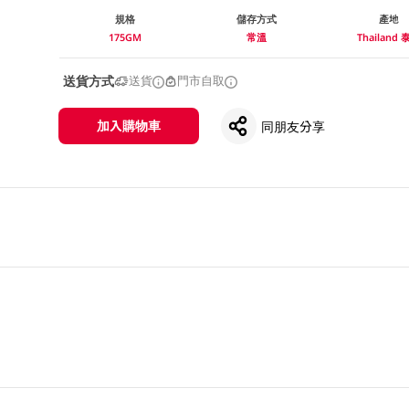
規格
儲存方式
產地
175GM
常溫
Thailand 
送貨方式
送貨
門市自取
加入購物車
同朋友分享