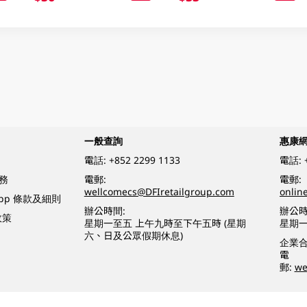
一般查詢
惠康
電話:
+852 2299 1133
電話:
務
電郵:
電郵:
wellcomecs@DFIretailgroup.com
onlin
App 條款及細則
辦公時間:
辦公時
政策
星期一至五 上午九時至下午五時 (星期
星期一
六、日及公眾假期休息)
企業
電
郵:
we