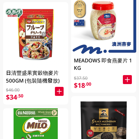
MEADOWS 即食燕麥片 1
KG
日清豐盛果實穀物麥片
$37.50
500GM (包裝隨機發放)
$18
.00
$46.00
$34
.50