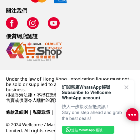
關注我們
優質纲店認證
Under the law of Hong Kong, intoxicating liquor must not
be sold or supplied to a minor (under 18) in the course of
訂閱惠康WhatsApp帳號
business.
Subscribe to Wellcome
根據香港法律，不得在業務過程中，向未成年人 (18 歲以下人士)
WhatApp account
售賣或供應令人醺醉的酒類。
快人一步接收至抵資訊！
條款及細則
|
私隱政策
|
DFI零售集團
Stay one step ahead and grab
the best deals!
© 2024 Wellcome / Market Place. The Dairy Farm Company
連結 WhatsApp 帳號
Limited. All rights reserved.