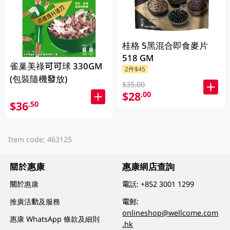
桂格 5黑混合即食麥片
518 GM
雀巢美祿可可球 330GM
2件$45
(包裝隨機發放)
$35.00
$28
.00
$36
.50
Item code: 463125
關於惠康
惠康網店查詢
關於惠康
電話:
+852 3001 1299
推廣活動及服務
電郵:
onlineshop@wellcome.com
惠康 WhatsApp 條款及細則
.hk