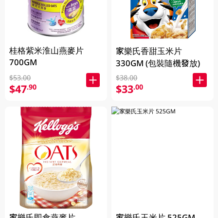
桂格紫米淮山燕麥片
家樂氏香甜玉米片
700GM
330GM (包裝隨機發放)
$53.00
$38.00
$47
$33
.90
.00
家樂氏即食燕麥片
家樂氏玉米片 525GM