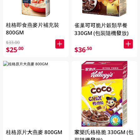
桂格即食燕麥片補充裝
雀巢可可脆片穀類早餐
800GM
330GM (包裝隨機發放)
$33.00
$25
$36
.00
.50
桂格原片大燕麥 800GM
家樂氏格格脆 330GM (包
裝隨機發放)