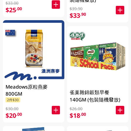
$33.00
$25
.00
$39.90
$33
.90
Meadows原粒燕麥
雀巢雜錦穀類早餐
800GM
140GM (包裝隨機發放)
2件$30
$30.00
$26.00
$20
$18
.00
.00