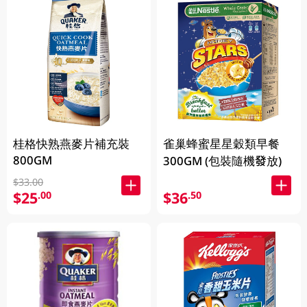
桂格快熟燕麥片補充裝
雀巢蜂蜜星星穀類早餐
800GM
300GM (包裝隨機發放)
$33.00
$25
$36
.00
.50