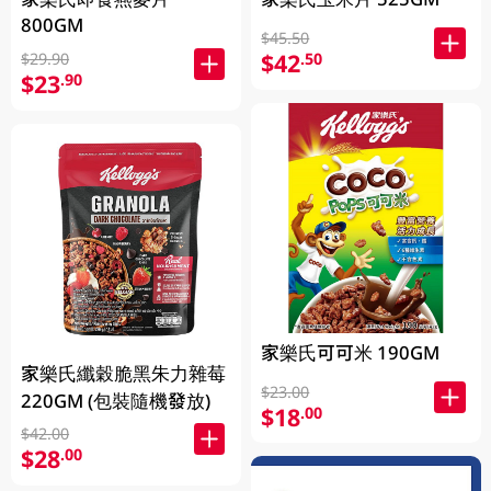
800GM
$45.50
$42
.50
$29.90
$23
.90
家樂氏可可米 190GM
家樂氏纖穀脆黑朱力雜莓
$23.00
220GM (包裝隨機發放)
$18
.00
$42.00
$28
.00