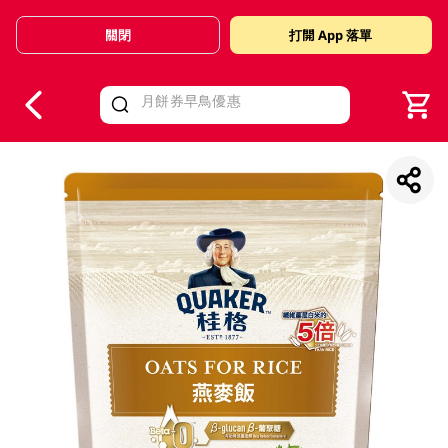
關閉
打開 App 落單
V
alid Until 30 June 2026