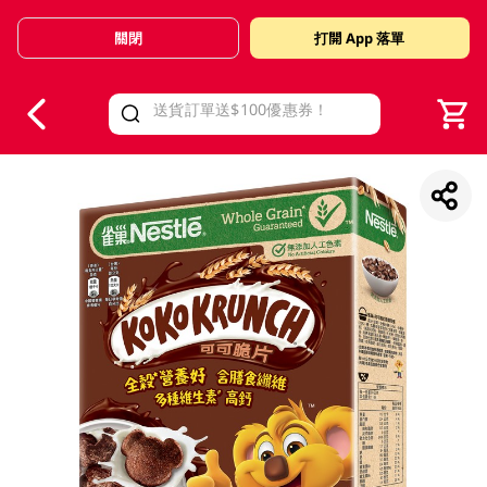
關閉
打開 App 落單
V
alid Until 30 June 2026