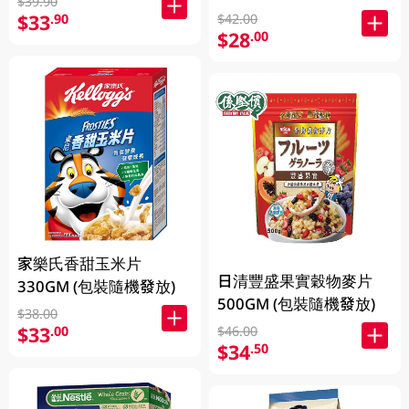
$39.90
$33
.90
$42.00
$28
.00
家樂氏香甜玉米片
日清豐盛果實穀物麥片
330GM (包裝隨機發放)
500GM (包裝隨機發放)
$38.00
$33
.00
$46.00
$34
.50