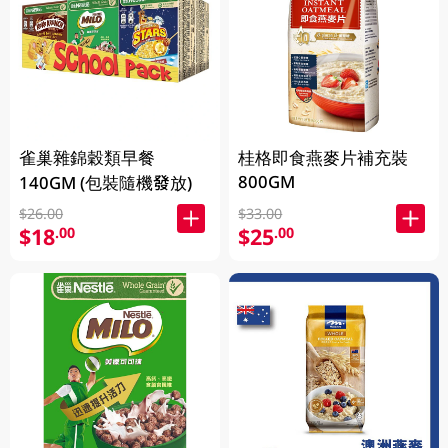
雀巢雜錦穀類早餐
桂格即食燕麥片補充裝
800GM
140GM (包裝隨機發放)
$26.00
$33.00
$18
$25
.00
.00