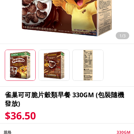
1/3
雀巢可可脆片穀類早餐 330GM (包裝隨機
發放)
$36.50
規格
330GM