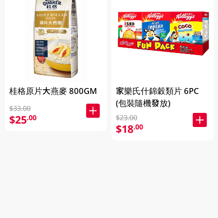
桂格原片大燕麥 800GM
家樂氏什錦穀類片 6PC
(包裝隨機發放)
$33.00
$25
.00
$23.00
$18
.00