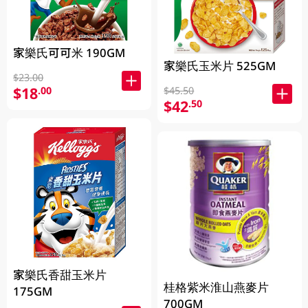
家樂氏可可米 190GM
家樂氏玉米片 525GM
$23.00
$18
.00
$45.50
$42
.50
家樂氏香甜玉米片
桂格紫米淮山燕麥片
175GM
700GM