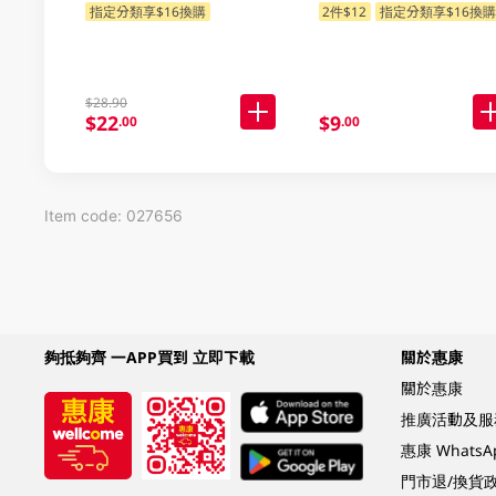
指定分類享$16換購
2件$12
指定分類享$16換
$28.90
$22
$9
.00
.00
Item code: 027656
夠抵夠齊 一APP買到 立即下載
關於惠康
關於惠康
推廣活動及服
惠康 Whats
門市退/換貨