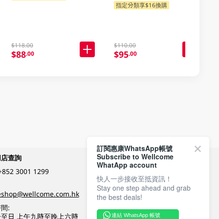
指定分類享$16換購
$118.00
$110.00
$88
$95
.00
.00
訂閱惠康WhatsApp帳號
Subscribe to Wellcome
網店查詢
付款方式
WhatApp account
+852 3001 1299
快人一步接收至抵資訊！
Stay one step ahead and grab
關注我們
eshop@wellcome.com.hk
the best deals!
間:
至日 上午九時至晚上六時
連結 WhatsApp 帳號