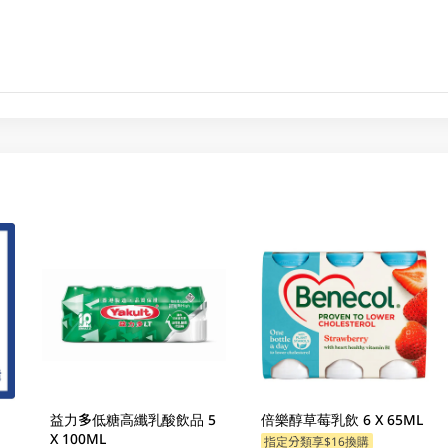
益力多低糖高纖乳酸飲品 5
倍樂醇草莓乳飲 6 X 65ML
X 100ML
指定分類享$16換購