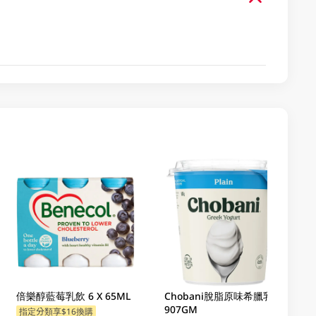
倍樂醇藍莓乳飲 6 X 65ML
Chobani脫脂原味希臘乳酪
907GM
指定分類享$16換購