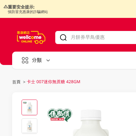
重要安全提示:
慎防冒充惠康的詐騙網站
V
alid Until 30 June 2026
分類
卡士 007迷你無蔗糖 428GM
首頁
>