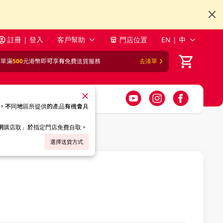
註冊 | 登入
客戶幫助
門店位置
EN | 中
訂單滿
500
元港幣即可享有免費送貨服務
去湊單
，不同地區所提供的產品有機會具
「網購店取」於指定門店免費自取。
選擇送貨方式