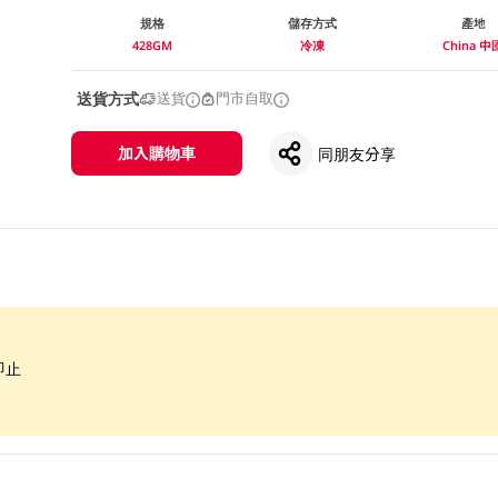
規格
儲存方式
產地
428GM
冷凍
China 中
送貨方式
送貨
門市自取
加入購物車
同朋友分享
即止