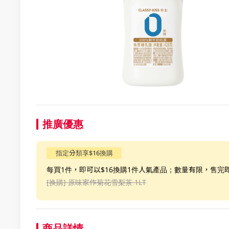
推廣優惠
指定分類享$16換購
每買1件，即可以$16換購1件人氣產品；數量有限，售完
[换購]
原味家作菊花雪梨茶 1LT
商品詳情