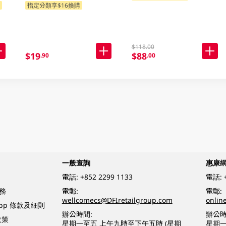
購
指定分類享$16換購
$118.00
$19
$88
.90
.00
一般查詢
惠康
電話:
+852 2299 1133
電話:
務
電郵:
電郵:
wellcomecs@DFIretailgroup.com
onlin
App 條款及細則
辦公時間:
辦公時
政策
星期一至五 上午九時至下午五時 (星期
星期一