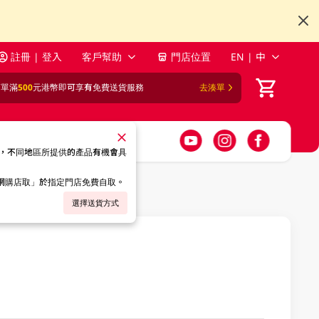
註冊 | 登入
客戶幫助
門店位置
EN | 中
訂單滿
500
元港幣即可享有免費送貨服務
去湊單
，不同地區所提供的產品有機會具
「網購店取」於指定門店免費自取。
選擇送貨方式