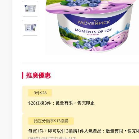
推廣優惠
3件$28
$28任揀3件；數量有限，售完即止
指定分類享$13換購
每買1件，即可以$13換購1件人氣產品；數量有限，售完
[换購]
鴻褔堂甘蔗汁 1LT