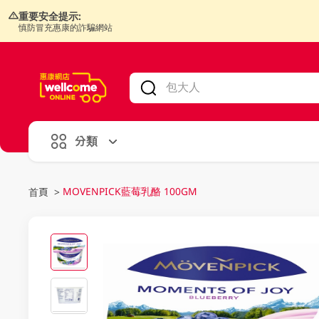
重要安全提示:
慎防冒充惠康的詐騙網站
V
alid Until 30 June 2026
分類
MOVENPICK藍莓乳酪 100GM
首頁
>