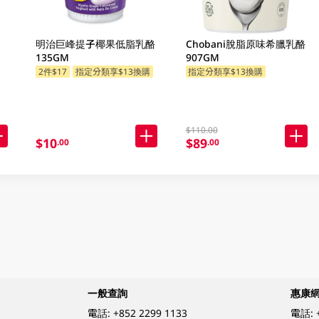
明治巨峰提子椰果低脂乳酪
Chobani脫脂原味希臘乳酪
135GM
907GM
2件$17
指定分類享$13換購
指定分類享$13換購
$110.00
$10
$89
.00
.00
一般查詢
惠康
電話:
+852 2299 1133
電話: