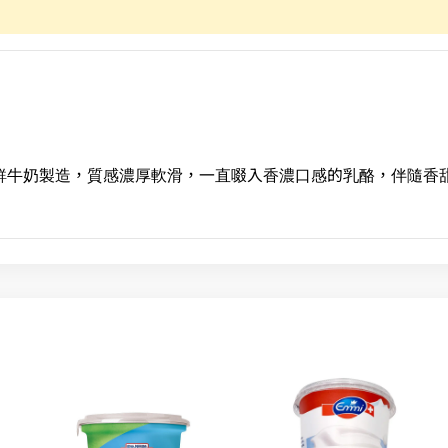
乳酪以鮮牛奶製造，質感濃厚軟滑，一直啜入香濃口感的乳酪，伴隨