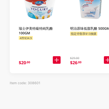
瑞士伊美特級特純乳酪
明治原味低脂乳酪 500G
100GM
指定分類享$13換購
4件$34.9
指定分類享$13換購
$29.00
$20
$26
.00
.00
Item code: 308601