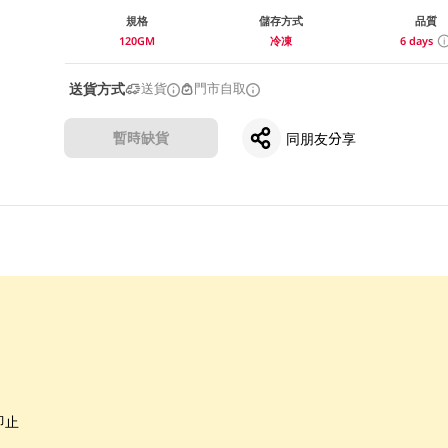
規格
儲存方式
品質
120GM
冷凍
6 days
送貨方式
送貨
門市自取
暫時缺貨
同朋友分享
即止