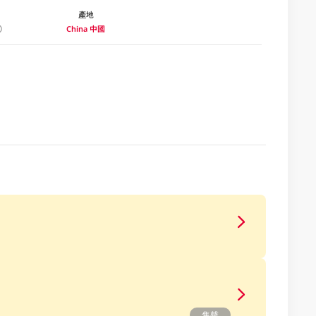
產地
China 中國
售罄