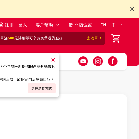
註冊 | 登入
客戶幫助
門店位置
EN | 中
訂單滿
500
元港幣即可享有免費送貨服務
去湊單
，不同地區所提供的產品有機會具
「網購店取」於指定門店免費自取。
選擇送貨方式