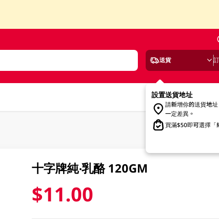
送貨
設置送貨地址
請新增你的送貨地址
一定差異。
買滿$50即可選擇
十字牌純‧乳酪 120GM
$11.00