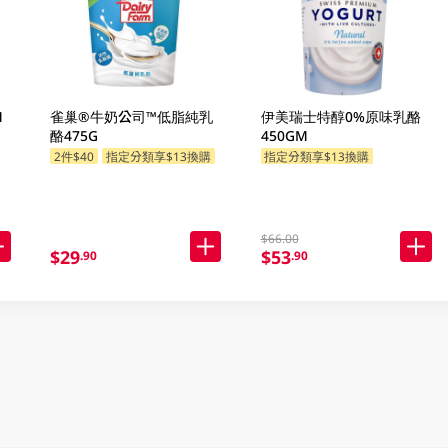
M
雀巢®牛奶公司™低脂純乳
伊美瑞士特醇0%原味乳酪
酪475G
450GM
2件$40
指定分類享$13換購
指定分類享$13換購
$66.00
$29
$53
.90
.90