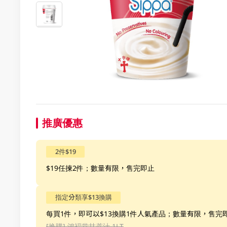
推廣優惠
2件$19
$19任揀2件；數量有限，售完即止
指定分類享$13換購
每買1件，即可以$13換購1件人氣產品；數量有限，售完
[换購]
鴻褔堂甘蔗汁 1LT