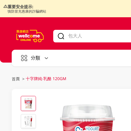
重要安全提示:
慎防冒充惠康的詐騙網站
V
alid Until 30 June 2026
分類
十字牌純‧乳酪 120GM
首頁
>