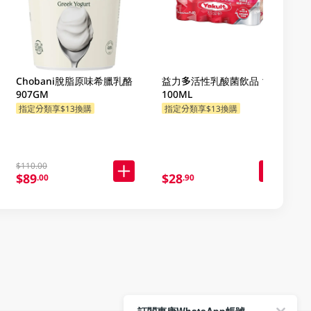
Chobani脫脂原味希臘乳酪
益力多活性乳酸菌飲品 10 X
907GM
100ML
指定分類享$13換購
指定分類享$13換購
$110.00
$89
$28
.00
.90