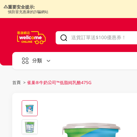
重要安全提示:
慎防冒充惠康的詐騙網站
V
alid Until 30 June 2026
分類
首頁
>
雀巢®牛奶公司™低脂純乳酪475G