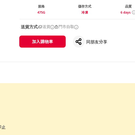
規格
儲存方式
品質
475G
冷凍
6 days
送貨方式
送貨
門市自取
加入購物車
同朋友分享
即止