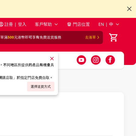
註冊 | 登入
客戶幫助
門店位置
EN | 中
訂單滿
500
元港幣即可享有免費送貨服務
去湊單
，不同地區所提供的產品有機會具
「網購店取」於指定門店免費自取。
選擇送貨方式