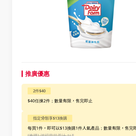
推廣優惠
2件$40
$40任揀2件；數量有限，售完即止
指定分類享$13換購
每買1件，即可以$13換購1件人氣產品；數量有限，售完
[换購]
鴻褔堂甘蔗汁 1LT