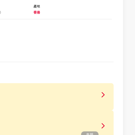
產地
香港
售罄