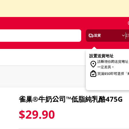
送貨
設置送貨地址
請新增你的送貨地址
一定差異。
買滿$50即可選擇
雀巢®牛奶公司™低脂純乳酪475G
$29.90