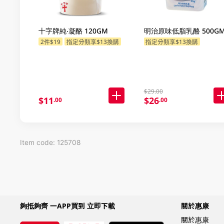
十字牌純‧凝酪 120GM
明治原味低脂乳酪 500G
2件$19
指定分類享$13換購
指定分類享$13換購
$29.00
$11
$26
.00
.00
Item code: 125708
夠抵夠齊 一APP買到 立即下載
關於惠康
關於惠康