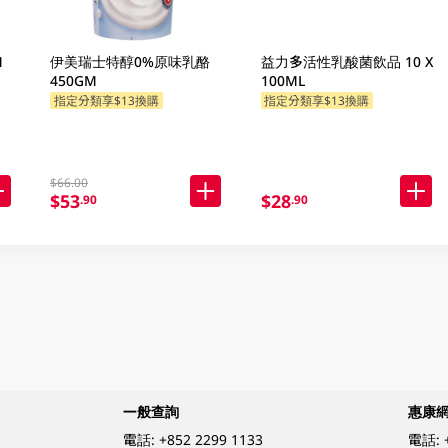
M
伊美瑞士特醇0%原味乳酪
益力多活性乳酸菌飲品 10 X
450GM
100ML
指定分類享$13換購
指定分類享$13換購
$66.00
$53
$28
.90
.90
一般查詢
惠康
電話:
+852 2299 1133
電話: