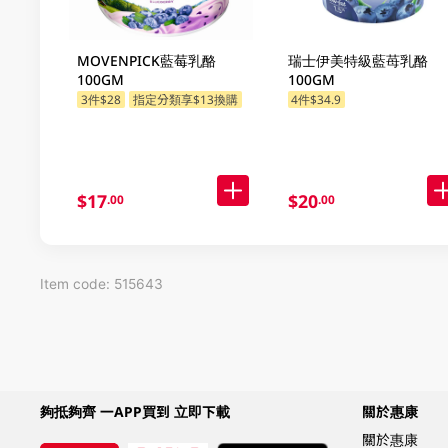
MOVENPICK藍莓乳酪
瑞士伊美特級藍苺乳酪
100GM
100GM
3件$28
指定分類享$13換購
4件$34.9
指定分類享$13換購
$17
$20
.00
.00
Item code: 515643
夠抵夠齊 一APP買到 立即下載
關於惠康
關於惠康