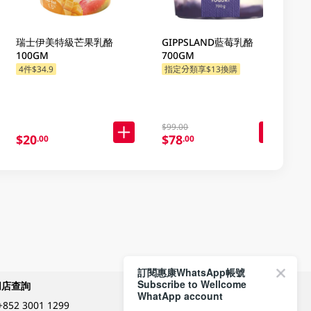
瑞士伊美特級芒果乳酪
GIPPSLAND藍莓乳酪
100GM
700GM
4件$34.9
指定分類享$13換購
指定分類享$13換購
$99.00
$20
$78
.00
.00
訂閱惠康WhatsApp帳號
Subscribe to Wellcome
網店查詢
付款方式
WhatApp account
+852 3001 1299