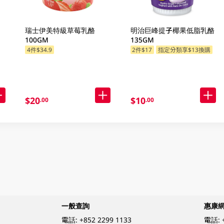
瑞士伊美特級草莓乳酪
明治巨峰提子椰果低脂乳酪
100GM
135GM
4件$34.9
2件$17
指定分類享$13換購
指定分類享$13換購
$20
$10
.00
.00
一般查詢
惠康
電話:
+852 2299 1133
電話: