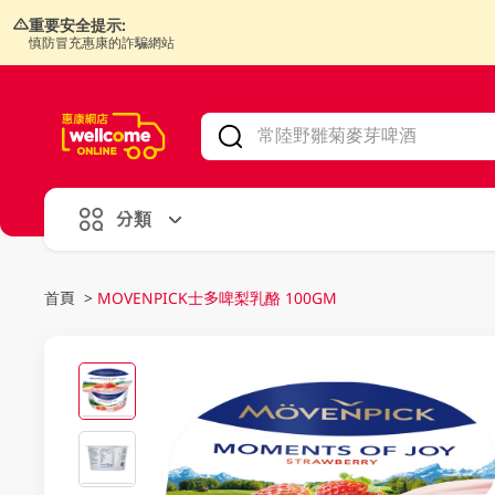
重要安全提示:
慎防冒充惠康的詐騙網站
V
alid Until 30 June 2026
分類
首頁
>
MOVENPICK士多啤梨乳酪 100GM