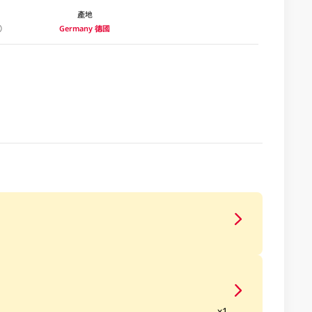
產地
Germany 德國
x1