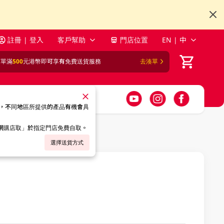
註冊 | 登入
客戶幫助
門店位置
EN | 中
訂單滿
500
元港幣即可享有免費送貨服務
去湊單
，不同地區所提供的產品有機會具
「網購店取」於指定門店免費自取。
選擇送貨方式