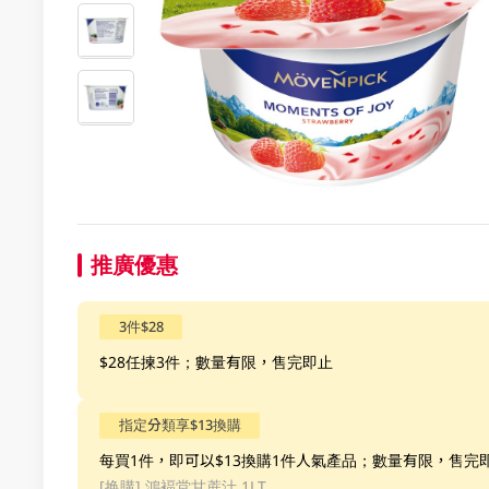
推廣優惠
3件$28
$28任揀3件；數量有限，售完即止
指定分類享$13換購
每買1件，即可以$13換購1件人氣產品；數量有限，售完
[换購]
鴻褔堂甘蔗汁 1LT