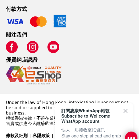
付款方式
關注我們
優質纲店認證
Under the law of Hong Kong, intoxicating liquor must not
be sold or supplied to a minor (under 18) in the course of
訂閱惠康WhatsApp帳號
business.
Subscribe to Wellcome
根據香港法律，不得在業務過程中，向未成年人 (18 歲以下人士)
WhatApp account
售賣或供應令人醺醉的酒類。
快人一步接收至抵資訊！
條款及細則
|
私隱政策
|
DFI零售集團
Stay one step ahead and grab