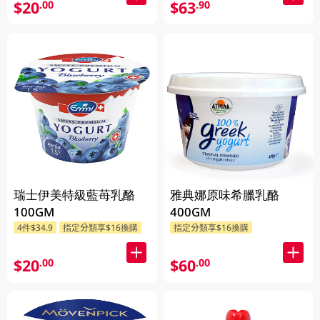
$20
$63
.00
.90
瑞士伊美特級藍苺乳酪
雅典娜原味希臘乳酪
100GM
400GM
4件$34.9
指定分類享$16換購
指定分類享$16換購
$20
$60
.00
.00