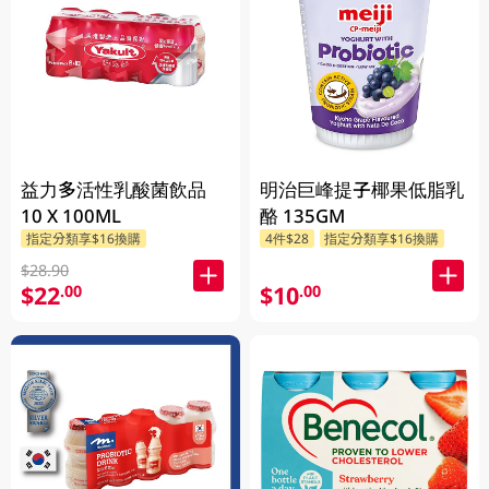
益力多活性乳酸菌飲品
明治巨峰提子椰果低脂乳
10 X 100ML
酪 135GM
指定分類享$16換購
4件$28
指定分類享$16換購
$28.90
$22
$10
.00
.00