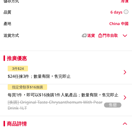
儲存方式
冷凍
6 days
品質
產地
China 中國
送貨方式
送貨
門市自取
推廣優惠
3件$24
$24任揀3件；數量有限，售完即止
指定分類享$16換購
每買1件，即可以$16換購1件人氣產品；數量有限，售完即止
[换購]
Original Taste Chrysanthemum With Pear
售罄
Drink 1LT
商品詳情