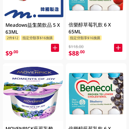
倍樂醇草莓乳飲 6 X
Meadows益生菌飲品 5 X
65ML
63ML
2件$12
指定分類享$16換購
指定分類享$16換購
$118.00
$9
$88
.00
.00
MOVENPICK藍莓乳酪
倍樂醇藍莓乳飲 6 X