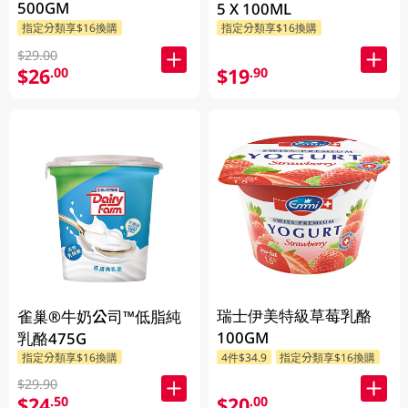
500GM
5 X 100ML
指定分類享$16換購
指定分類享$16換購
$29.00
$26
$19
.00
.90
瑞士伊美特級草莓乳酪
雀巢®牛奶公司™低脂純
100GM
乳酪475G
指定分類享$16換購
4件$34.9
指定分類享$16換購
$29.90
$24
$20
.50
.00