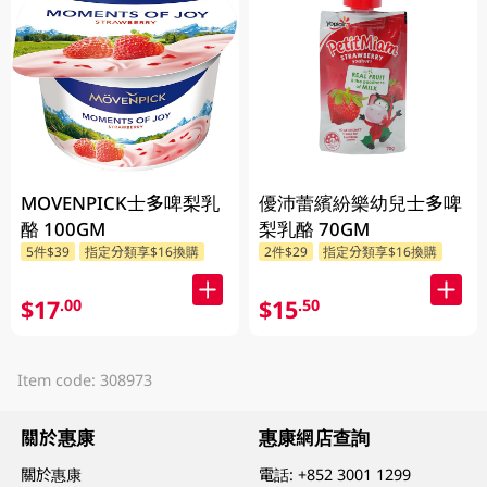
MOVENPICK士多啤梨乳
優沛蕾繽紛樂幼兒士多啤
酪 100GM
梨乳酪 70GM
5件$39
指定分類享$16換購
2件$29
指定分類享$16換購
$17
$15
.00
.50
Item code: 308973
關於惠康
惠康網店查詢
關於惠康
電話:
+852 3001 1299