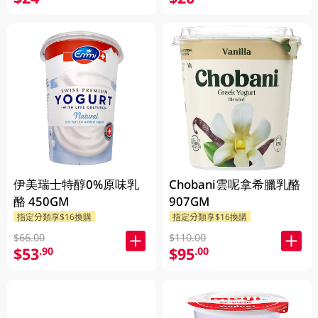
伊美瑞士特醇0%原味乳
Chobani雲呢拿希臘乳酪
酪 450GM
907GM
指定分類享$16換購
指定分類享$16換購
$66.00
$110.00
$53
$95
.90
.00