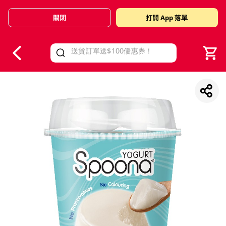
關閉
打開 App 落單
V
alid Until 30 June 2026