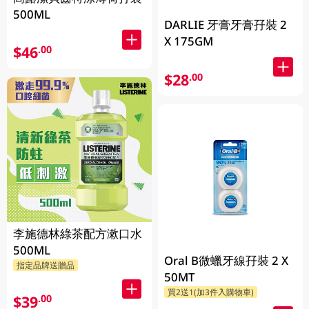
500ML
DARLIE 牙膏牙膏孖裝 2
X 175GM
$46
.00
$28
.00
李施德林綠茶配方漱口水
500ML
Oral B微蠟牙線孖裝 2 X
指定品牌送贈品
50MT
買2送1(加3件入購物車)
$39
.00