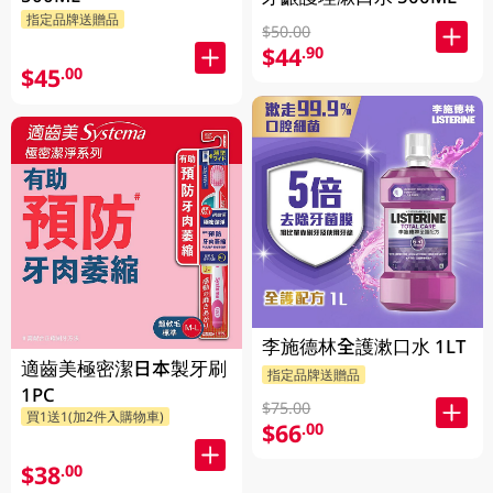
指定品牌送贈品
$50.00
$44
.90
$45
.00
李施德林全護漱口水 1LT
適齒美極密潔日本製牙刷
指定品牌送贈品
1PC
$75.00
買1送1(加2件入購物車)
$66
.00
$38
.00