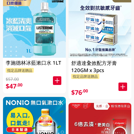
李施德林冰藍漱口水 1LT
舒適達全效配方牙膏
120GM x 3pcs
指定品牌送贈品
指定品牌送贈品
$57.00
$47
.00
$76
.00