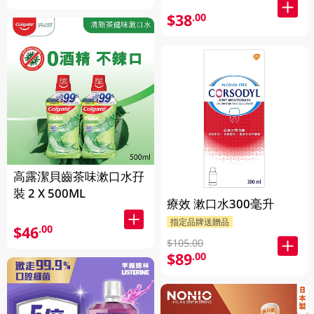
$38
.00
高露潔貝齒茶味漱口水孖
裝 2 X 500ML
療效 漱口水300毫升
指定品牌送贈品
$46
.00
$105.00
$89
.00