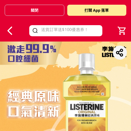
關閉
打開 App 落單
V
alid Until 30 June 2026