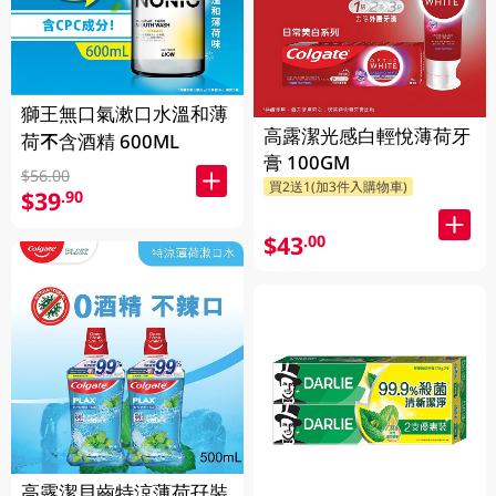
獅王無口氣漱口水溫和薄
高露潔光感白輕悅薄荷牙
荷不含酒精 600ML
膏 100GM
$56.00
買2送1(加3件入購物車)
$39
.90
$43
.00
高露潔貝齒特涼薄荷孖裝