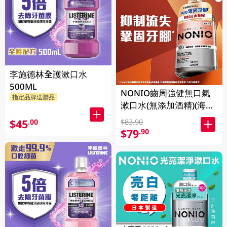
李施德林全護漱口水
500ML
NONIO齒周強健無口氣
指定品牌送贈品
漱口水(無添加酒精)(海鹽
薄荷味) 1000ML
$45
.00
$83.90
$79
.90