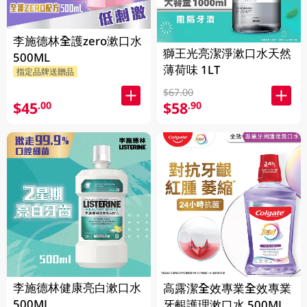
李施德林全護zero漱口水
獅王光亮潔淨漱口水天然
500ML
薄荷味 1LT
指定品牌送贈品
$67.00
$45
$58
.00
.90
李施德林健康亮白漱口水
高露潔全效專業全效專業
500ML
牙齦護理漱口水 500ML