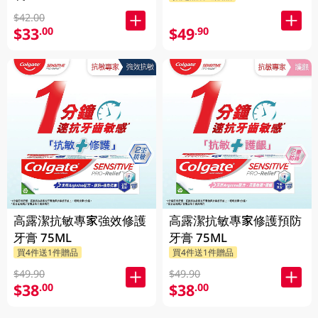
$42.00
$33
$49
.00
.90
高露潔抗敏專家強效修護
高露潔抗敏專家修護預防
牙膏 75ML
牙膏 75ML
買4件送1件贈品
買4件送1件贈品
$49.90
$49.90
$38
$38
.00
.00