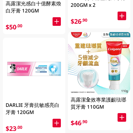
高露潔光感白十億酵素煥
200GM x 2
白牙膏 120GM
$26
.90
$50
.00
高露潔全效專業護齦琺瑯
DARLIE 牙膏抗敏感亮白
質牙膏 110GM
牙膏 120GM
$46
.90
$23
.00