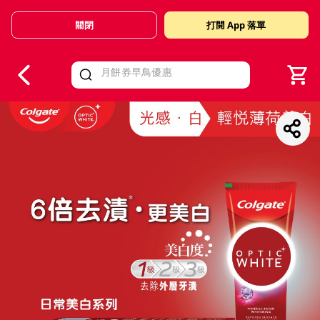
關閉
打開 App 落單
V
alid Until 30 June 2026