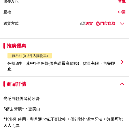
儲存方式
常溫
產地
中國
送貨方式
送貨
門市自取
推廣優惠
買2送1(加3件入購物車)
任揀3件，其中1件免費(優先送最高價錢)；數量有限，售完即
止
商品詳情
光感白輕悅薄荷牙膏
6倍去牙漬*，更美白
*按指引使用，與普通含氟牙膏比較，僅針對外源性牙漬，效果可能
因人而異