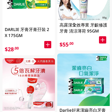
高露潔全效專業 牙齦修護
DARLIE 牙膏牙膏孖裝 2
牙膏 清涼薄荷 95GM
X 175GM
$55
.00
$28
.00
Darlie好來潔齒亮白牙膏