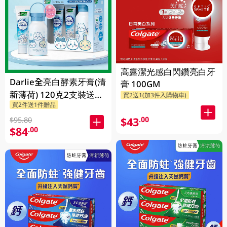
高露潔光感白閃鑽亮白牙
Darlie全亮白酵素牙膏(清
膏 100GM
新薄荷) 120克2支裝送
買2送1(加3件入購物車)
買2件送1件贈品
Chiikawa便攜不鏽鋼杯
1PK
$43
.00
$95.80
$84
.00