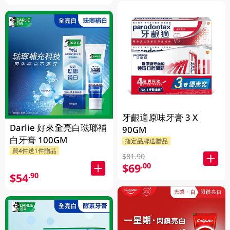
牙齦適原味牙膏 3 X
Darlie 好來全亮白琺瑯補
90GM
白牙膏 100GM
指定品牌送贈品
買4件送1件贈品
$81.90
$69
.00
$54
.90