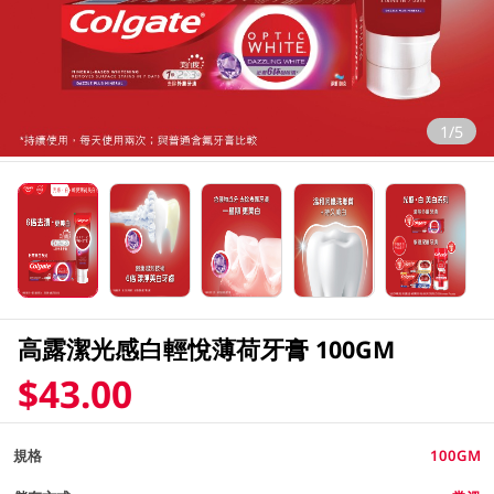
1/5
高露潔光感白輕悅薄荷牙膏 100GM
$43.00
規格
100GM