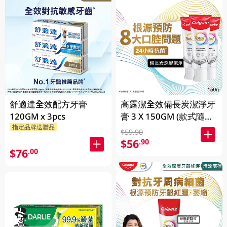
舒適達全效配方牙膏
高露潔全效備長炭潔淨牙
120GM x 3pcs
膏 3 X 150GM (款式隨機
指定品牌送贈品
發送)
$59.90
$56
.90
$76
.00