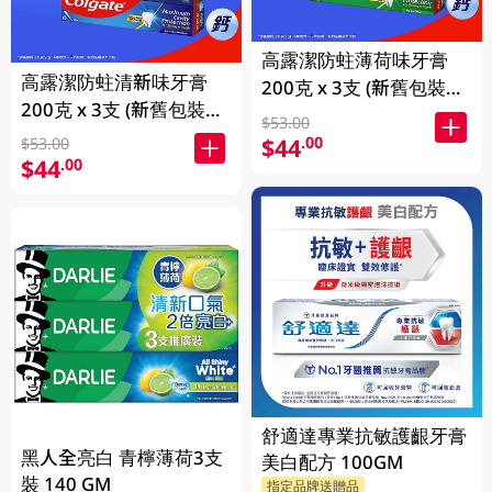
高露潔防蛀薄荷味牙膏
高露潔防蛀清新味牙膏
200克 x 3支 (新舊包裝隨
200克 x 3支 (新舊包裝隨
機發送)
$53.00
機發送)
$44
.00
$53.00
$44
.00
舒適達專業抗敏護齦牙膏
黑人全亮白 青檸薄荷3支
美白配方 100GM
裝 140 GM
指定品牌送贈品