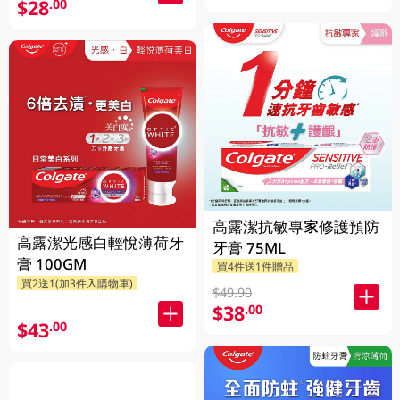
$28
.00
高露潔抗敏專家修護預防
高露潔光感白輕悅薄荷牙
牙膏 75ML
膏 100GM
買4件送1件贈品
買2送1(加3件入購物車)
$49.90
$38
.00
$43
.00