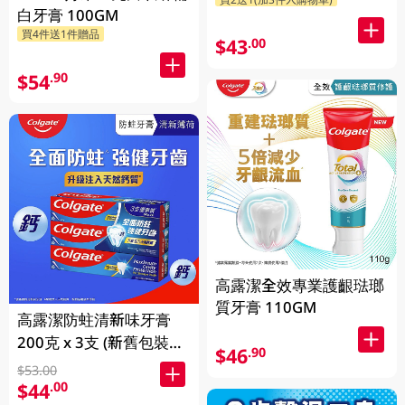
白牙膏 100GM
買4件送1件贈品
$43
.00
$54
.90
高露潔全效專業護齦琺瑯
質牙膏 110GM
高露潔防蛀清新味牙膏
200克 x 3支 (新舊包裝隨
$46
.90
機發送)
$53.00
$44
.00