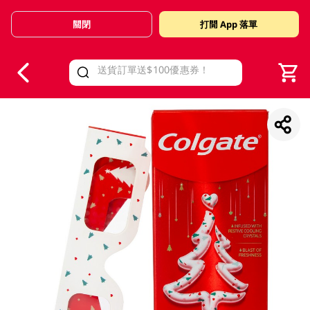
關閉
打開 App 落單
V
alid Until 30 June 2026