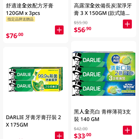
舒適達全效配方牙膏
高露潔全效備長炭潔淨牙
120GM x 3pcs
膏 3 X 150GM (款式隨機
指定品牌送贈品
發送)
$59.90
$56
.90
$76
.00
黑人全亮白 青檸薄荷3支
DARLIE 牙膏牙膏孖裝 2
裝 140 GM
X 175GM
$42.00
$33
.00