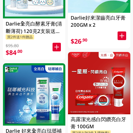
Darlie好來潔齒亮白牙膏
Darlie全亮白酵素牙膏(清
200GM x 2
新薄荷) 120克2支裝送
買2件送1件贈品
Chiikawa便攜不鏽鋼杯
$26
.90
1PK
$95.80
$84
.00
高露潔光感白閃鑽亮白牙
膏 100GM
Darlie 好來全亮白琺瑯補
買2送1(加3件入購物車)