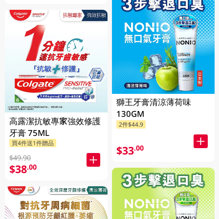
獅王牙膏清涼薄荷味
130GM
高露潔抗敏專家強效修護
2件$44.9
牙膏 75ML
買4件送1件贈品
$33
.00
$49.90
$38
.00