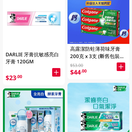
高露潔防蛀薄荷味牙膏
DARLIE 牙膏抗敏感亮白
200克 x 3支 (新舊包裝隨
牙膏 120GM
機發送)
$53.00
$44
.00
$23
.00