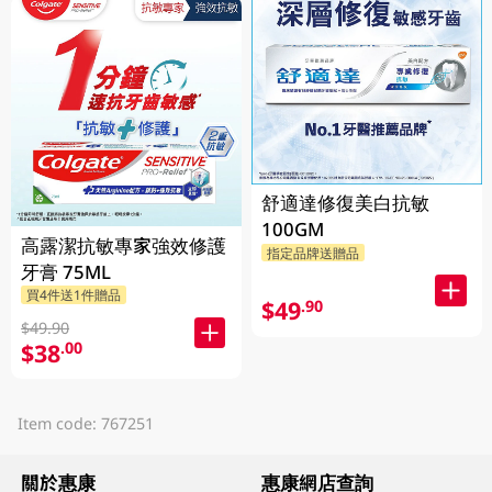
舒適達修復美白抗敏
100GM
高露潔抗敏專家強效修護
指定品牌送贈品
牙膏 75ML
買4件送1件贈品
$49
.90
$49.90
$38
.00
Item code: 767251
關於惠康
惠康網店查詢