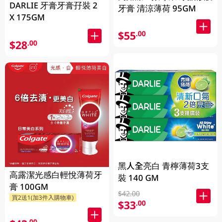
DARLIE 牙膏牙膏孖裝 2
牙膏 清涼薄荷 95GM
X 175GM
$55
.00
$28
.00
黑人全亮白 青檸薄荷3支
高露潔光感白輕悅薄荷牙
裝 140 GM
膏 100GM
$42.00
買2送1(加3件入購物車)
$33
.00
.00