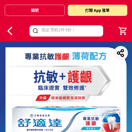
關閉
打開 App 落單
V
alid Until 30 June 2026