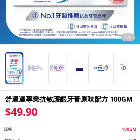
1/6
舒適達專業抗敏護齦牙膏原味配方 100GM
$49.90
規格
100GM