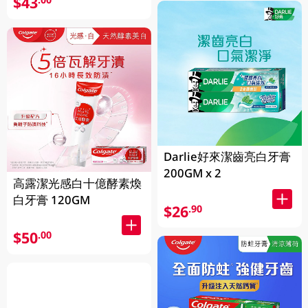
$43
Darlie好來潔齒亮白牙膏
200GM x 2
高露潔光感白十億酵素煥
白牙膏 120GM
$26
.90
$50
.00