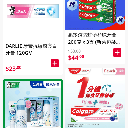
高露潔防蛀薄荷味牙膏
200克 x 3支 (新舊包裝隨
DARLIE 牙膏抗敏感亮白
機發送)
$53.00
牙膏 120GM
$44
.00
$23
.00