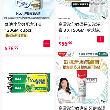
舒適達全效配方牙膏
高露潔全效備長炭潔淨牙
120GM x 3pcs
膏 3 X 150GM (款式隨機
指定品牌送贈品
發送)
$59.90
$56
.90
$76
.00
高露潔全效專業 牙齦修護