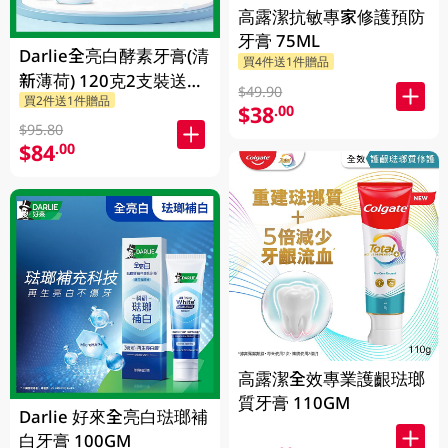
高露潔抗敏專家修護預防
牙膏 75ML
Darlie全亮白酵素牙膏(清
買4件送1件贈品
新薄荷) 120克2支裝送
$49.90
買2件送1件贈品
Chiikawa便攜不鏽鋼杯
$38
.00
1PK
$95.80
$84
.00
高露潔全效專業護齦琺瑯
質牙膏 110GM
Darlie 好來全亮白琺瑯補
白牙膏 100GM