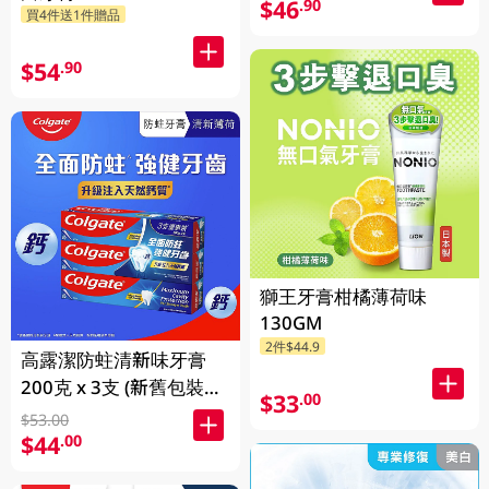
$46
.90
買4件送1件贈品
$54
.90
獅王牙膏柑橘薄荷味
130GM
2件$44.9
高露潔防蛀清新味牙膏
200克 x 3支 (新舊包裝隨
$33
.00
機發送)
$53.00
$44
.00