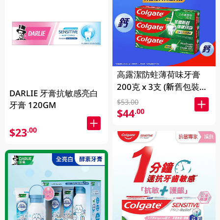
高露潔防蛀薄荷味牙膏
200克 x 3支 (新舊包裝隨
DARLIE 牙膏抗敏感亮白
機發送)
$53.00
牙膏 120GM
$44
.00
$23
.00