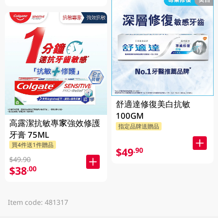
舒適達修復美白抗敏
100GM
高露潔抗敏專家強效修護
指定品牌送贈品
牙膏 75ML
買4件送1件贈品
$49
.90
$49.90
$38
.00
Item code: 481317