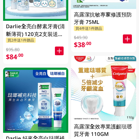
高露潔抗敏專家修護預防
牙膏 75ML
Darlie全亮白酵素牙膏(清
買4件送1件贈品
新薄荷) 120克2支裝送
$49.90
買2件送1件贈品
Chiikawa便攜不鏽鋼杯
$38
.00
1PK
$95.80
$84
.00
高露潔全效專業護齦琺瑯
質牙膏 110GM
Darlie 好來全亮白琺瑯補