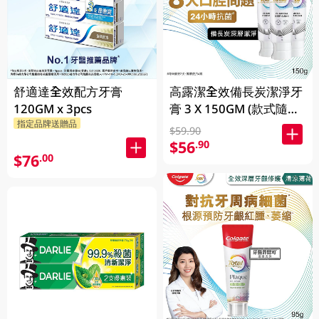
舒適達全效配方牙膏
高露潔全效備長炭潔淨牙
120GM x 3pcs
膏 3 X 150GM (款式隨機
指定品牌送贈品
發送)
$59.90
$56
.90
$76
.00