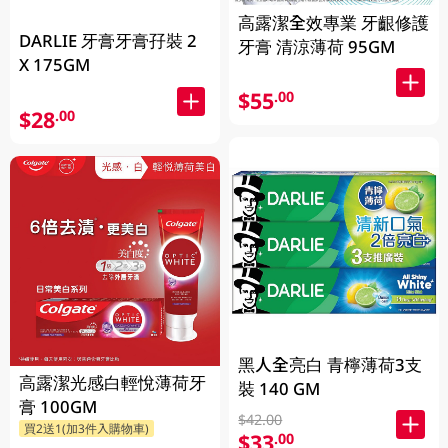
高露潔全效專業 牙齦修護
DARLIE 牙膏牙膏孖裝 2
牙膏 清涼薄荷 95GM
X 175GM
$55
.00
$28
.00
黑人全亮白 青檸薄荷3支
高露潔光感白輕悅薄荷牙
裝 140 GM
膏 100GM
$42.00
買2送1(加3件入購物車)
$33
.00