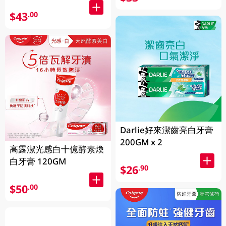
$43
.00
Darlie好來潔齒亮白牙膏
200GM x 2
高露潔光感白十億酵素煥
白牙膏 120GM
$26
.90
$50
.00