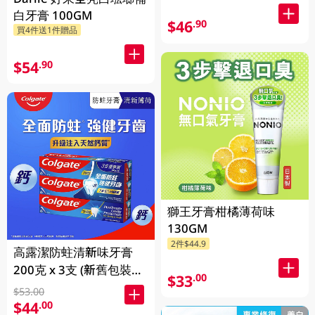
白牙膏 100GM
$46
.90
買4件送1件贈品
$54
.90
獅王牙膏柑橘薄荷味
130GM
2件$44.9
高露潔防蛀清新味牙膏
200克 x 3支 (新舊包裝隨
$33
.00
機發送)
$53.00
$44
.00