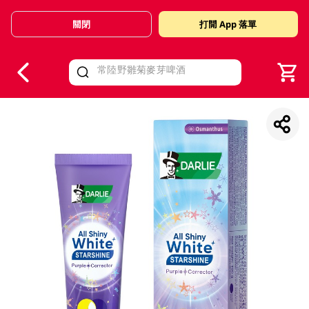
關閉
打開 App 落單
V
alid Until 30 June 2026