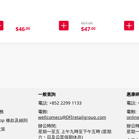
$57.00
$46
$47
.00
.00
一般查詢
惠康
電話:
+852 2299 1133
電話:
務
電郵:
電郵:
wellcomecs@DFIretailgroup.com
onlin
App 條款及細則
辦公時間:
辦公時
政策
星期一至五 上午九時至下午五時 (星期
星期一
六、日及公眾假期休息)