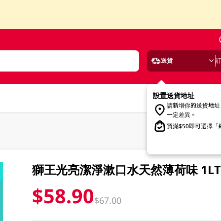
送貨
設置送貨地址
請新增你的送貨地址
一定差異。
買滿$50即可選擇
獅王光亮潔淨漱口水天然薄荷味 1LT
$58.90
$67.00