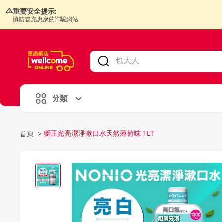
重要安全提示:
慎防冒充惠康的詐騙網站
V
alid Until 30 June 2026
分類
獅王光亮潔淨漱口水天然薄荷味 1LT
首頁
>