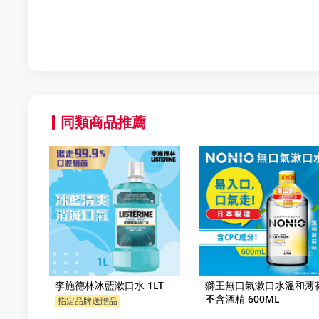
同類商品推薦
李施德林冰藍漱口水 1LT
獅王無口氣漱口水溫和薄
不含酒精 600ML
指定品牌送贈品