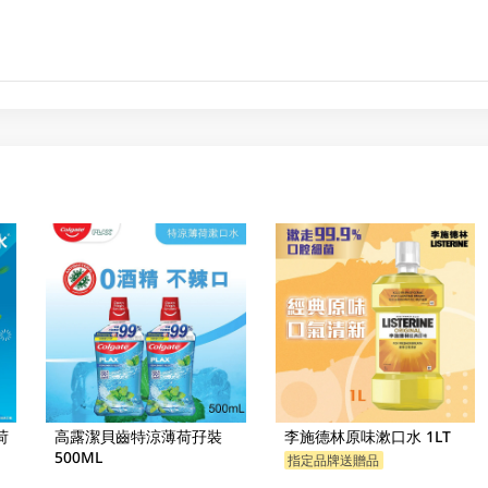
荷
高露潔貝齒特涼薄荷孖裝
李施德林原味漱口水 1LT
500ML
指定品牌送贈品