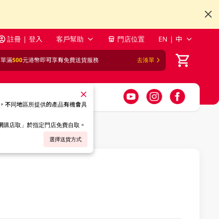
註冊 | 登入
客戶幫助
門店位置
EN | 中
訂單滿
500
元港幣即可享有免費送貨服務
去湊單
，不同地區所提供的產品有機會具
「網購店取」於指定門店免費自取。
選擇送貨方式