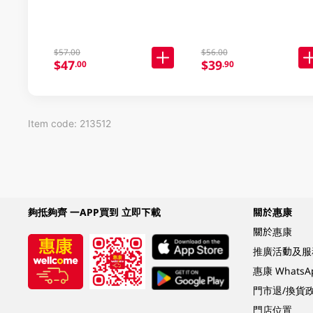
$57.00
$56.00
$47
$39
.00
.90
Item code: 213512
夠抵夠齊 一APP買到 立即下載
關於惠康
關於惠康
推廣活動及服
惠康 Whats
門市退/換貨
門店位置