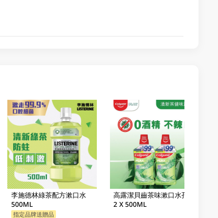
李施德林綠茶配方漱口水
高露潔貝齒茶味漱口水孖裝
500ML
2 X 500ML
指定品牌送贈品