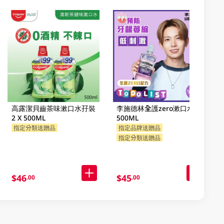
高露潔貝齒茶味漱口水孖裝
李施德林全護zero漱口水
2 X 500ML
500ML
指定分類送贈品
指定品牌送贈品
指定分類送贈品
$46
$45
.00
.00