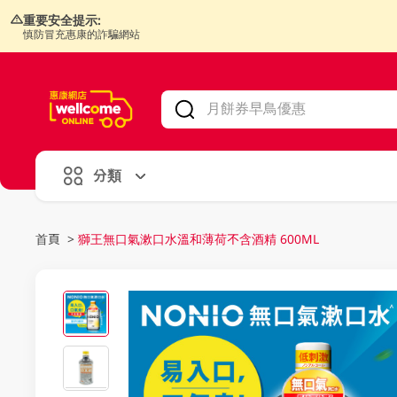
重要安全提示:
慎防冒充惠康的詐騙網站
V
alid Until 30 June 2026
分類
首頁
>
獅王無口氣漱口水溫和薄荷不含酒精 600ML