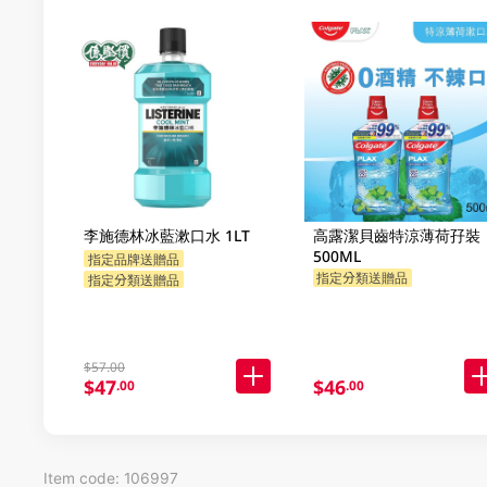
李施德林冰藍漱口水 1LT
高露潔貝齒特涼薄荷孖裝
500ML
指定品牌送贈品
指定分類送贈品
指定分類送贈品
$57.00
$47
$46
.00
.00
Item code: 106997