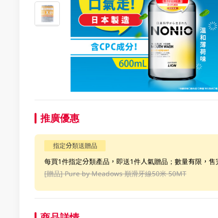
推廣優惠
指定分類送贈品
每買1件指定分類產品，即送1件人氣贈品；數量有限，售
[贈品]
Pure by Meadows 順滑牙線50米 50MT
商品詳情