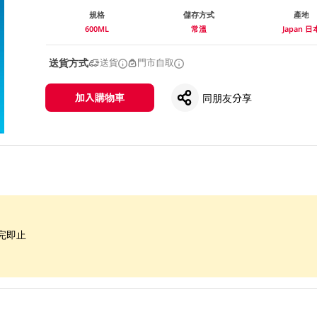
規格
儲存方式
產地
600ML
常溫
Japan 日
送貨方式
送貨
門市自取
加入購物車
同朋友分享
完即止