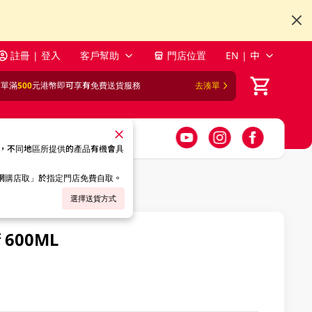
註冊 | 登入
客戶幫助
門店位置
EN | 中
訂單滿
500
元港幣即可享有免費送貨服務
去湊單
，不同地區所提供的產品有機會具
「網購店取」於指定門店免費自取。
選擇送貨方式
00ML