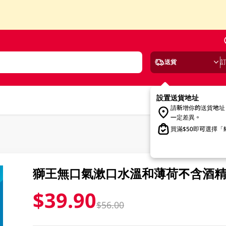
送貨
設置送貨地址
請新增你的送貨地址
一定差異。
買滿$50即可選擇
獅王無口氣漱口水溫和薄荷不含酒精 6
$39.90
$56.00