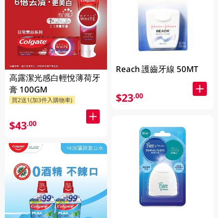
Reach 護齒牙線 50MT
高露潔光感白輕悅薄荷牙
膏 100GM
$23
.00
買2送1(加3件入購物車)
$43
.00