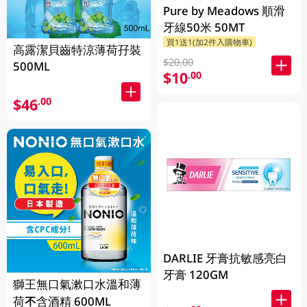
Pure by Meadows 順滑
牙線50米 50MT
買1送1(加2件入購物車)
高露潔貝齒特涼薄荷孖裝
$20.00
500ML
$10
.00
$46
.00
DARLIE 牙膏抗敏感亮白
牙膏 120GM
獅王無口氣漱口水溫和薄
荷不含酒精 600ML