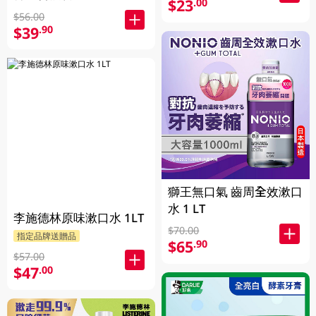
$23
.00
$56.00
$39
.90
獅王無口氣 齒周全效漱口
水 1 LT
李施德林原味漱口水 1LT
$70.00
指定品牌送贈品
$65
.90
$57.00
$47
.00