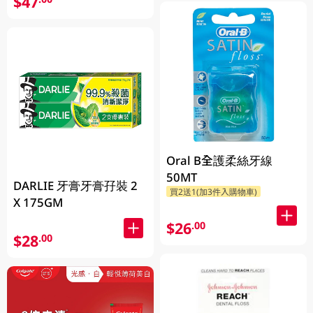
$47
Oral B全護柔絲牙線
50MT
DARLIE 牙膏牙膏孖裝 2
買2送1(加3件入購物車)
X 175GM
$26
.00
$28
.00