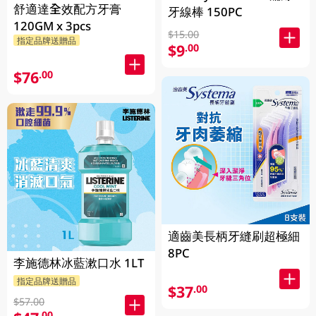
舒適達全效配方牙膏
牙線棒 150PC
120GM x 3pcs
$15.00
指定品牌送贈品
$9
.00
$76
.00
適齒美長柄牙縫刷超極細
8PC
李施德林冰藍漱口水 1LT
指定品牌送贈品
$37
.00
$57.00
.00