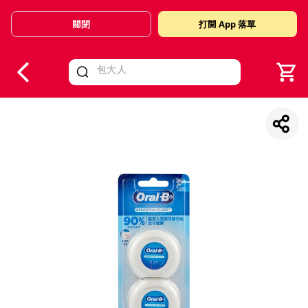
關閉
打開 App 落單
V
alid Until 30 June 2026