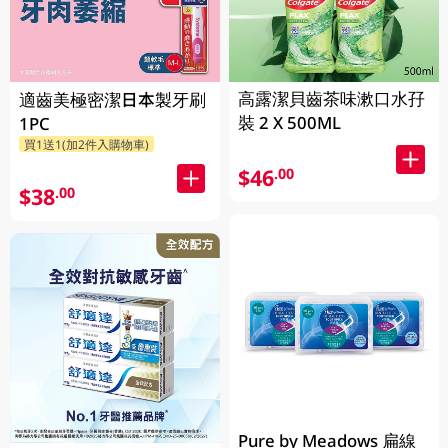
高露潔貝齒茶味漱口水孖
適齒美極密潔日本製牙刷
裝 2 X 500ML
1PC
買1送1(加2件入購物車)
$46
.00
$38
.00
Pure by Meadows 扁線