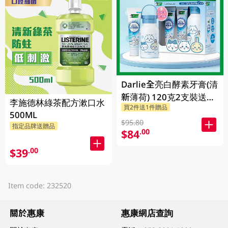
Darlie全亮白酵素牙膏(清
新薄荷) 120克2支裝送
李施德林綠茶配方漱口水
買2件送1件贈品
Chiikawa便攜不鏽鋼杯
500ML
1PK
$95.80
指定品牌送贈品
$84
.00
$39
.00
Item code: 232520
關於惠康
惠康網店查詢