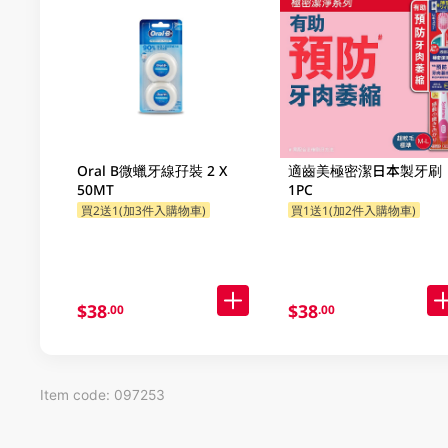
Oral B微蠟牙線孖裝 2 X
適齒美極密潔日本製牙刷
50MT
1PC
買2送1(加3件入購物車)
買1送1(加2件入購物車)
$38
$38
.00
.00
Item code: 097253