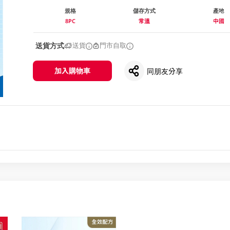
規格
儲存方式
產地
8PC
常溫
中國
送貨方式
送貨
門市自取
加入購物車
同朋友分享