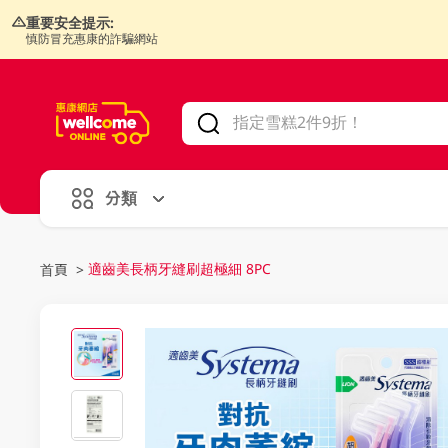
重要安全提示:
慎防冒充惠康的詐騙網站
V
alid Until 30 June 2026
分類
適齒美長柄牙縫刷超極細 8PC
首頁
>