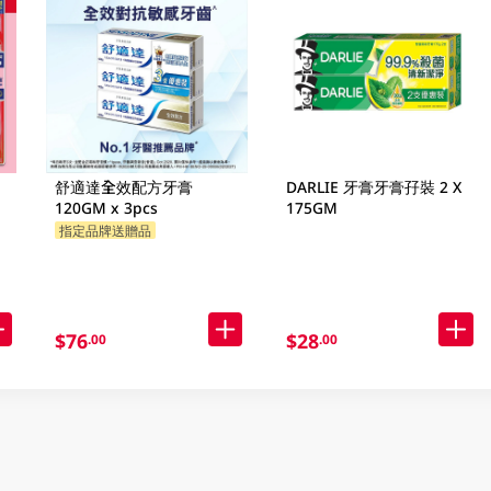
舒適達全效配方牙膏
DARLIE 牙膏牙膏孖裝 2 X
120GM x 3pcs
175GM
指定品牌送贈品
$76
$28
.00
.00