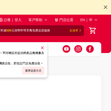
註冊 | 登入
客戶幫助
門店位置
EN | 中
訂單滿
500
元港幣即可享有免費送貨服務
去湊單
，不同地區所提供的產品有機會具
「網購店取」於指定門店免費自取。
選擇送貨方式