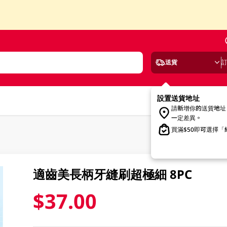
送貨
設置送貨地址
請新增你的送貨地址
一定差異。
買滿$50即可選擇
適齒美長柄牙縫刷超極細 8PC
$37.00