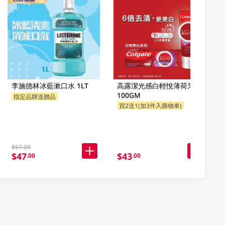
李施德林冰藍漱口水 1LT
高露潔光感白輕悅薄荷牙膏
100GM
指定品牌送贈品
買2送1(加3件入購物車)
$57.00
$47
$43
.00
.00