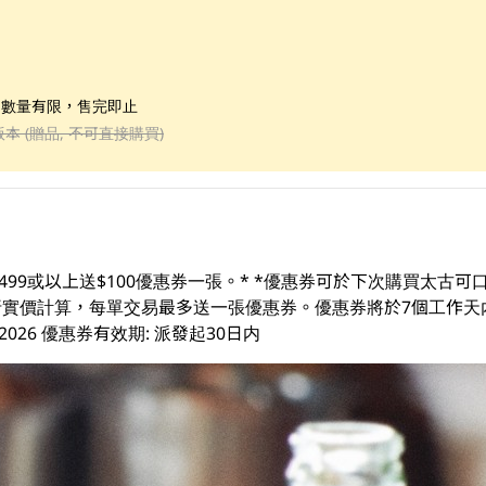
；數量有限，售完即止
版本 (贈品, 不可直接購買)
499或以上送$100優惠券一張。* *優惠券可於下次購買太古
易及折實價計算，每單交易最多送一張優惠券。優惠券將於7個工作天
3/08/2026 優惠券有效期: 派發起30日内