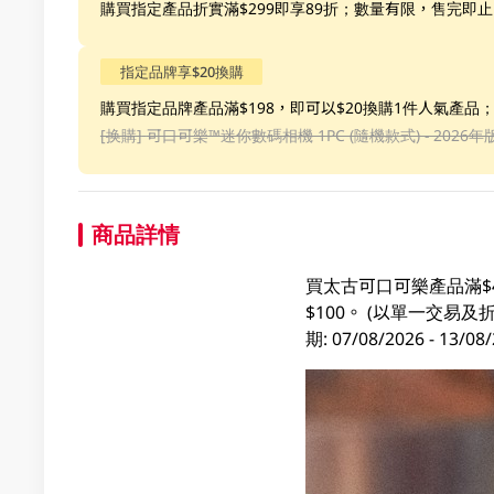
購買指定產品折實滿$299即享89折；數量有限，售完即止
指定品牌享$20換購
購買指定品牌產品滿$198，即可以$20換購1件人氣產品
[换購]
可口可樂™️迷你數碼相機 1PC (隨機款式) - 2026年
商品詳情
買太古可口可樂產品滿$
$100。 (以單一交
期: 07/08/2026 - 1