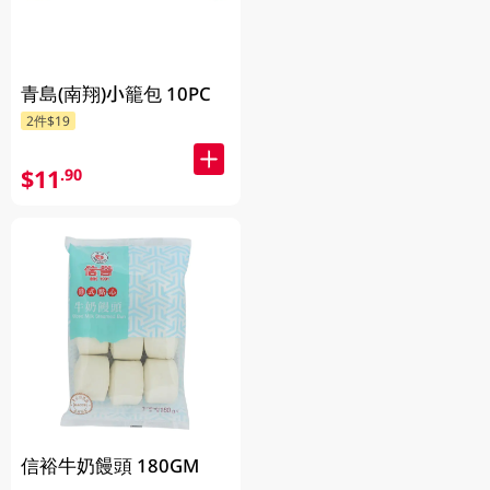
青島(南翔)小籠包 10PC
2件$19
$11
.90
信裕牛奶饅頭 180GM