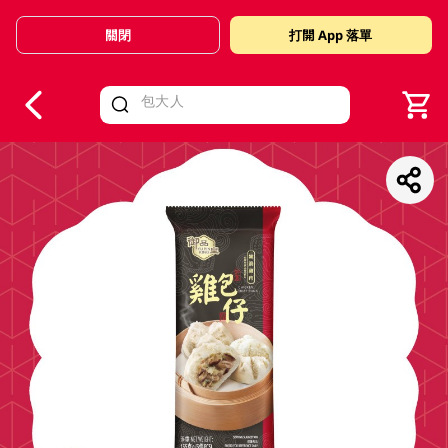
關閉
打開 App 落單
V
alid Until 30 June 2026