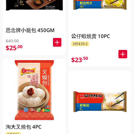
思念牌小籠包 450GM
公仔蝦燒賣 10PC
$49.90
3件$39.5
$25
.00
$23
.50
淘大叉燒包 4PC