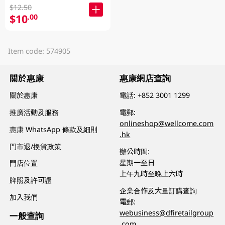
$12.50
$10
.00
Item code: 574905
關於惠康
惠康網店查詢
關於惠康
電話:
+852 3001 1299
推廣活動及服務
電郵:
onlineshop@wellcome.com
惠康 WhatsApp 條款及細則
.hk
門市退/換貨政策
辦公時間:
星期一至日
門店位置
上午九時至晚上六時
牌照及許可證
企業合作及大量訂購查詢
加入我們
電郵:
webusiness@dfiretailgroup
一般查詢
.com