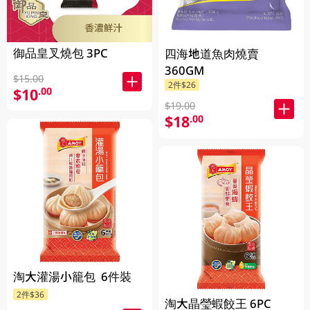
御品皇叉燒包 3PC
四海地道魚肉燒賣
360GM
$15.00
2件$26
$10
.00
$19.00
$18
.00
淘大灌湯小籠包 6件裝
2件$36
淘大晶瑩蝦餃王 6PC