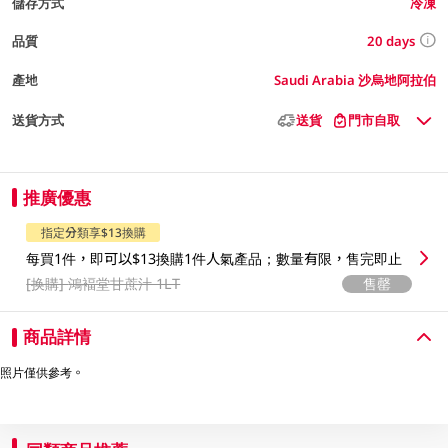
儲存方式
冷凍
20 days
品質
產地
Saudi Arabia 沙烏地阿拉伯
送貨方式
送貨
門市自取
推廣優惠
指定分類享$13換購
每買1件，即可以$13換購1件人氣產品；數量有限，售完即止
[换購]
鴻褔堂甘蔗汁 1LT
售罄
商品詳情
照片僅供參考。