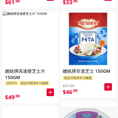
$61
$33
.90
.90
總統牌高達硬芝士片
總統牌菲達芝士 150GM
150GM
指定分類享$13換購
2件$75
指定分類享$13換購
$51.90
$46
.90
$49
.90