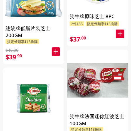
笑牛牌原味芝士 8PC
2件$55
指定分類享$13換購
總統牌低脂片裝芝士
200GM
$37
.00
指定分類享$13換購
$46.90
$39
.90
笑牛牌法國迷你紅波芝士
100GM
指定分類享$13換購