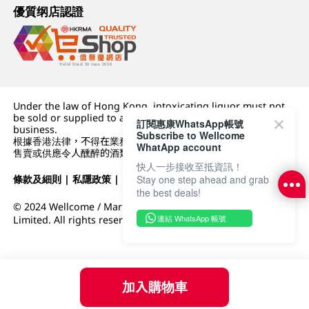
優質纲店認證
Under the law of Hong Kong, intoxicating liquor must not
be sold or supplied to a minor (under 18) in the course of
訂閱惠康WhatsApp帳號
business.
Subscribe to Wellcome
根據香港法律，不得在業務過程中，向未成年人 (18 歲以下人士)
WhatApp account
售賣或供應令人醺醉的酒類。
快人一步接收至抵資訊！
條款及細則
|
私隱政策
|
DFI零售集團
Stay one step ahead and grab
the best deals!
© 2024 Wellcome / Market Place. The Dairy Farm Company
連結 WhatsApp 帳號
Limited. All rights reserved.
加入購物車