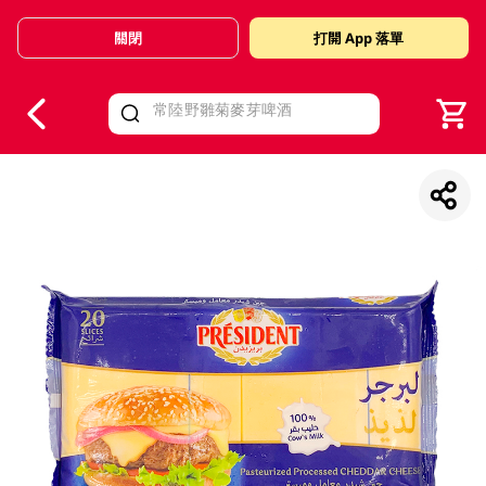
關閉
打開 App 落單
V
alid Until 30 June 2026