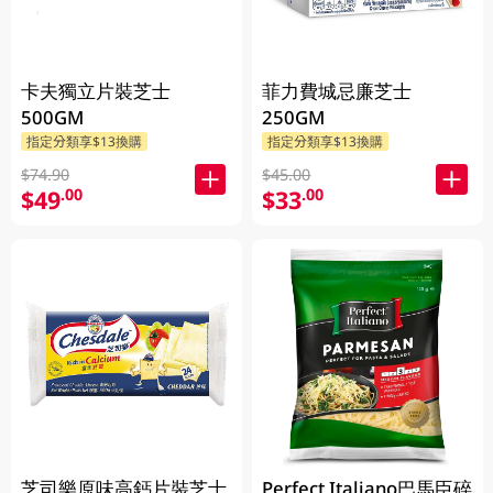
卡夫獨立片裝芝士
菲力費城忌廉芝士
500GM
250GM
指定分類享$13換購
指定分類享$13換購
$74.90
$45.00
$49
$33
.00
.00
芝司樂原味高鈣片裝芝士
Perfect Italiano巴馬臣碎