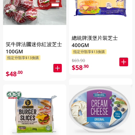
總統牌漢堡片裝芝士
笑牛牌法國迷你紅波芝士
400GM
100GM
指定分類享$13換購
指定分類享$13換購
$69.90
$58
.90
$48
.00