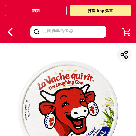
關閉
打開 App 落單
V
alid Until 30 June 2026