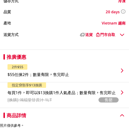
儲存方式
冷凍
20 days
品質
產地
Vietnam 越南
送貨方式
送貨
門市自取
推廣優惠
2件$55
$55任揀2件；數量有限，售完即止
指定分類享$13換購
每買1件，即可以$13換購1件人氣產品；數量有限，售完即止
[换購]
鴻褔堂甘蔗汁 1LT
售罄
商品詳情
照片僅供參考。