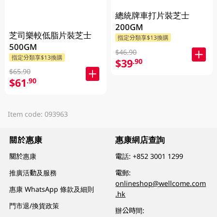
總統牌車打片裝芝士
200GM
芝司樂較低脂片裝芝士
指定分類享$13換購
500GM
$46.90
指定分類享$13換購
$39
.90
$65.90
$61
.90
Item code: 093963
關於惠康
惠康網店查詢
關於惠康
電話:
+852 3001 1299
推廣活動及服務
電郵:
onlineshop@wellcome.com
惠康 WhatsApp 條款及細則
.hk
門市退/換貨政策
辦公時間: