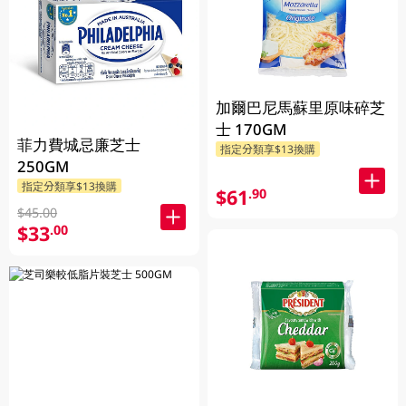
加爾巴尼馬蘇里原味碎芝
士 170GM
菲力費城忌廉芝士
指定分類享$13換購
250GM
指定分類享$13換購
$61
.90
$45.00
$33
.00