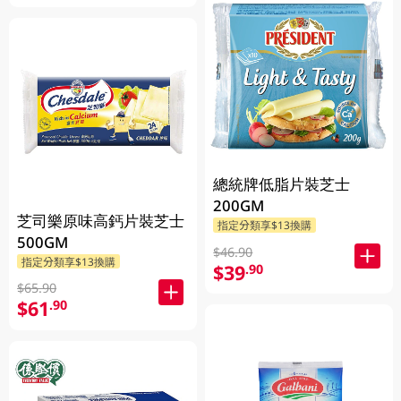
總統牌低脂片裝芝士
200GM
芝司樂原味高鈣片裝芝士
指定分類享$13換購
500GM
$46.90
指定分類享$13換購
$39
.90
$65.90
$61
.90