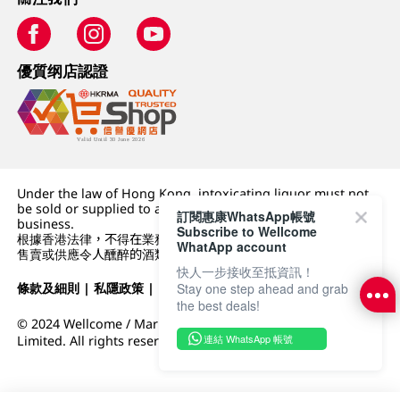
優質纲店認證
Under the law of Hong Kong, intoxicating liquor must not
be sold or supplied to a minor (under 18) in the course of
訂閱惠康WhatsApp帳號
business.
Subscribe to Wellcome
根據香港法律，不得在業務過程中，向未成年人 (18 歲以下人士)
WhatApp account
售賣或供應令人醺醉的酒類。
快人一步接收至抵資訊！
條款及細則
|
私隱政策
|
DFI零售集團
Stay one step ahead and grab
the best deals!
© 2024 Wellcome / Market Place. The Dairy Farm Company
連結 WhatsApp 帳號
Limited. All rights reserved.