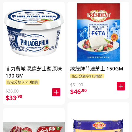
菲力費城 忌廉芝士醬原味
總統牌菲達芝士 150GM
190 GM
指定分類享$13換購
指定分類享$13換購
$51.90
$46
.90
$38.00
$33
.90