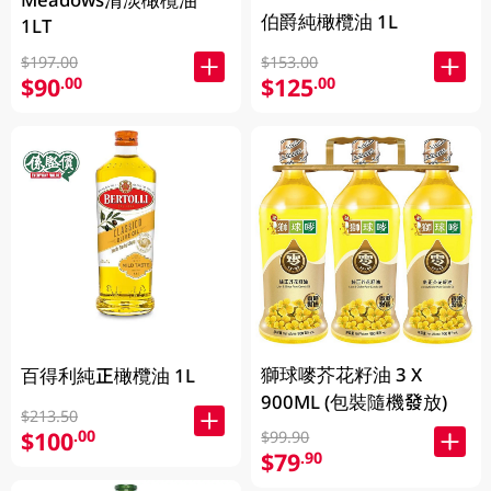
伯爵純橄欖油 1L
1LT
$197.00
$153.00
$90
$125
.00
.00
獅球嘜芥花籽油 3 X
百得利純正橄欖油 1L
900ML (包裝隨機發放)
$213.50
$100
.00
$99.90
$79
.90