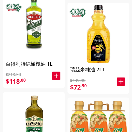
百得利特純橄欖油 1L
瑞茲米糠油 2LT
$218.50
$118
.00
$149.90
$72
.90