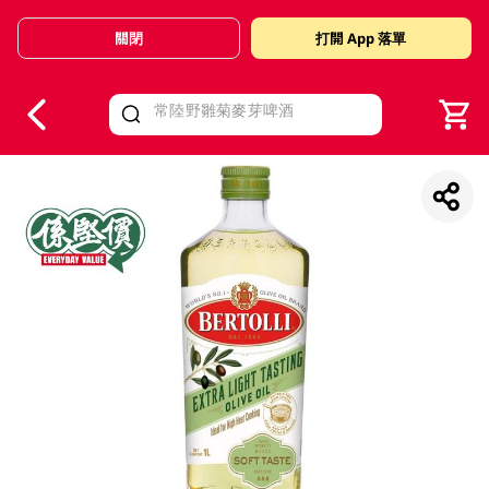
關閉
打開 App 落單
V
alid Until 30 June 2026