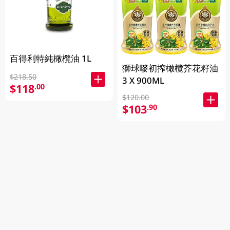
百得利特純橄欖油 1L
獅球嘜初搾橄欖芥花籽油
$218.50
3 X 900ML
$118
.00
$120.00
$103
.90