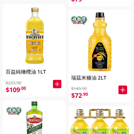
百益純橄欖油 1LT
瑞茲米糠油 2LT
$223.90
$109
.00
$149.90
$72
.90