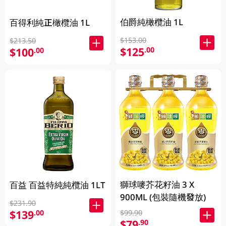
伯爵純橄欖油 1L
百得利純正橄欖油 1L
$153.00
$213.50
$125
.00
$100
.00
獅球嘜芥花籽油 3 X
百益 百益特純純欖油 1LT
900ML (包裝隨機發放)
$231.90
$139
.00
$99.90
$79
.90