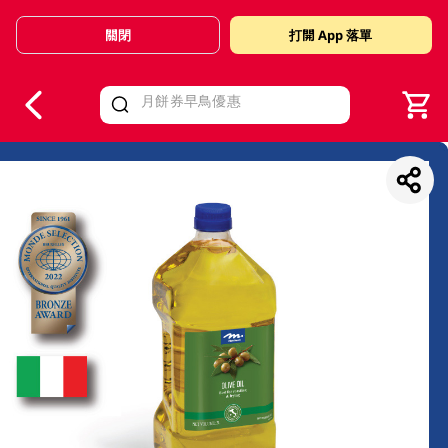
關閉
打開 App 落單
V
alid Until 30 June 2026