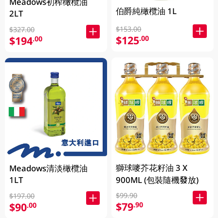
Meadows初榨橄欖油
伯爵純橄欖油 1L
2LT
$153.00
$327.00
$125
.00
$194
.00
獅球嘜芥花籽油 3 X
Meadows清淡橄欖油
1LT
900ML (包裝隨機發放)
$99.90
$197.00
$79
.90
$90
.00