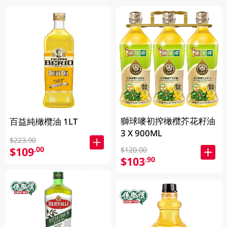
獅球嘜初搾橄欖芥花籽油
百益純橄欖油 1LT
3 X 900ML
$223.90
$109
.00
$120.00
$103
.90