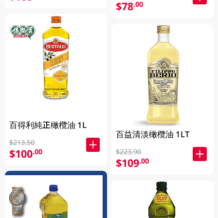
$78
.00
百得利純正橄欖油 1L
百益清淡橄欖油 1LT
$213.50
$100
.00
$223.90
$109
.00