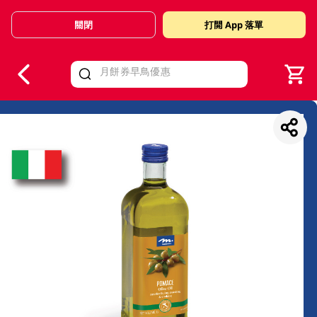
關閉
打開 App 落單
V
alid Until 30 June 2026