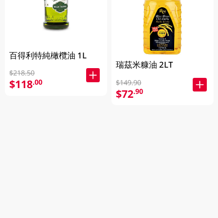
百得利特純橄欖油 1L
瑞茲米糠油 2LT
$218.50
$118
.00
$149.90
$72
.90