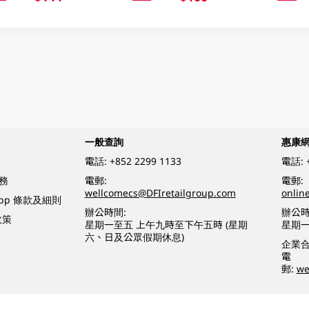
一般查詢
惠康
電話:
+852 2299 1133
電話:
務
電郵:
電郵:
wellcomecs@DFIretailgroup.com
onlin
App 條款及細則
辦公時間:
辦公時
政策
星期一至五 上午九時至下午五時 (星期
星期一
六、日及公眾假期休息)
企業
電
郵:
we