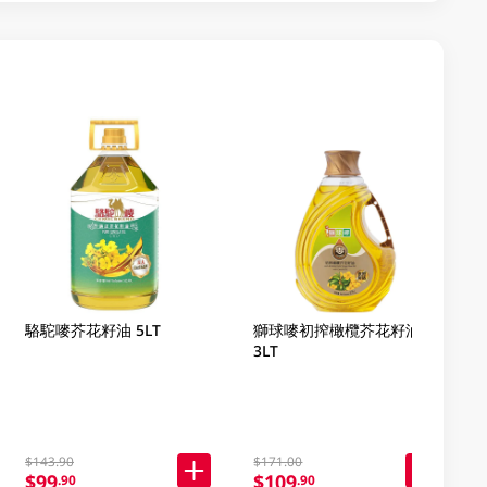
駱駝嘜芥花籽油 5LT
獅球嘜初搾橄欖芥花籽油
3LT
$143.90
$171.00
$99
$109
.90
.90