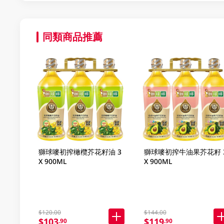
同類商品推薦
獅球嘜初搾橄欖芥花籽油 3
獅球嘜初搾牛油果芥花籽 
X 900ML
X 900ML
$120.00
$144.00
$103
$119
.90
.90