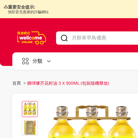
重要安全提示:
慎防冒充惠康的詐騙網站
V
alid Until 30 June 2026
分類
首頁
>
獅球嘜芥花籽油 3 X 900ML (包裝隨機發放)