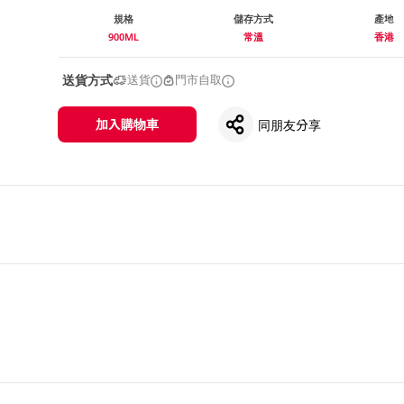
規格
儲存方式
產地
900ML
常溫
香港
送貨方式
送貨
門市自取
加入購物車
同朋友分享