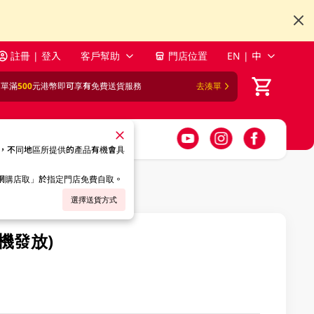
註冊 | 登入
客戶幫助
門店位置
EN | 中
訂單滿
500
元港幣即可享有免費送貨服務
去湊單
，不同地區所提供的產品有機會具
「網購店取」於指定門店免費自取。
選擇送貨方式
隨機發放)