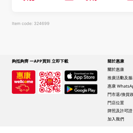
Item code: 324699
夠抵夠齊 一APP買到 立即下載
關於惠康
關於惠康
推廣活動及服
惠康 Whats
門市退/換貨
門店位置
牌照及許可證
加入我們