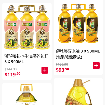
獅球嘜粟米油 3 X 900ML
獅球嘜初搾牛油果芥花籽
(包裝隨機發放)
3 X 900ML
$109.90
$93
.90
$144.00
$119
.90