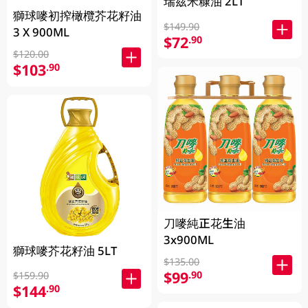
瑞茲米糠油 2LT
獅球嘜初搾橄欖芥花籽油
$149.90
3 X 900ML
$72
.90
$120.00
$103
.90
刀嘜純正花生油
3x900ML
獅球嘜芥花籽油 5LT
$135.00
$99
.90
$159.90
$144
.90